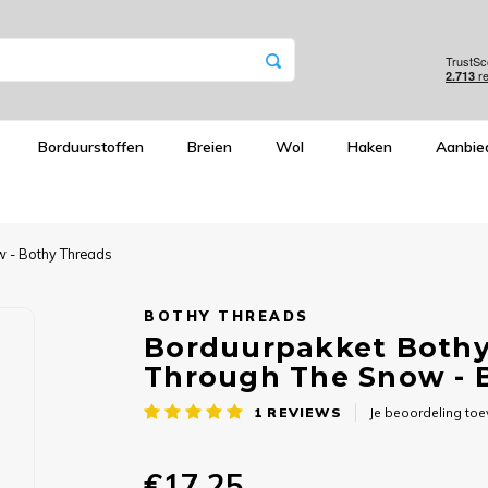
Borduurstoffen
Breien
Wol
Haken
Aanbie
w - Bothy Threads
BOTHY THREADS
Borduurpakket Bothy
Through The Snow - 
1
REVIEWS
Je beoordeling to
€17,25