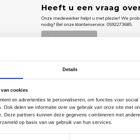
Heeft u een vraag over
Onze medewerker helpt u met plezier! We probe
nodig? Bel onze klantenservice: 0592273685.
Stuur een e-mail
Details
Goedgekeurd door Webwinkelkeur
betaling achteraf mo
 van cookies
ent en advertenties te personaliseren, om functies voor social
. Ook delen we informatie over uw gebruik van onze site met on
e. Deze partners kunnen deze gegevens combineren met andere i
 benodigde borduurstof, garens, patroon, naald en beschrijving.
erzameld op basis van uw gebruik van hun services.