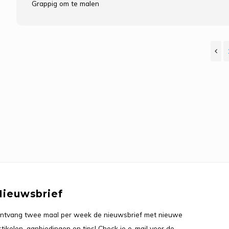
Grappig om te malen
Nieuwsbrief
ntvang twee maal per week de nieuwsbrief met nieuwe
rtikelen, aanbiedingen en tips! Check je e-mail voor de