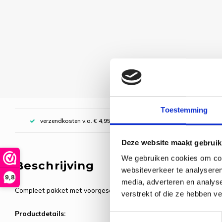
Toestemming
verzendkosten v.a. € 4,95, boven € 70,00 gratis (NL)
Deze website maakt gebruik
We gebruiken cookies om cont
Beschrijving
websiteverkeer te analyseren
9,8
media, adverteren en analys
Compleet pakket met voorgesorteerde borduurgarens. Inclusief de
verstrekt of die ze hebben v
Productdetails:
Toestemmingsselectie