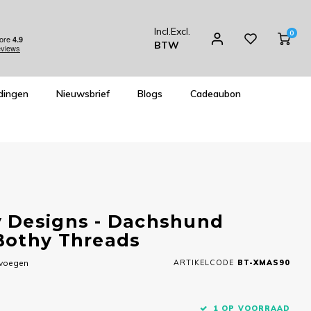
Incl.
Excl.
0
BTW
dingen
Nieuwsbrief
Blogs
Cadeaubon
 Designs - Dachshund
Bothy Threads
evoegen
ARTIKELCODE
BT-XMAS90
1 OP VOORRAAD