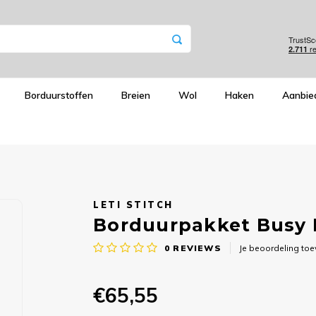
Borduurstoffen
Breien
Wol
Haken
Aanbie
LETI STITCH
Borduurpakket Busy Be
0
REVIEWS
Je beoordeling to
€65,55