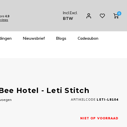
Incl.
Excl.
0
BTW
dingen
Nieuwsbrief
Blogs
Cadeaubon
e Hotel - Leti Stitch
evoegen
ARTIKELCODE
LETI-L8104
NIET OP VOORRAAD