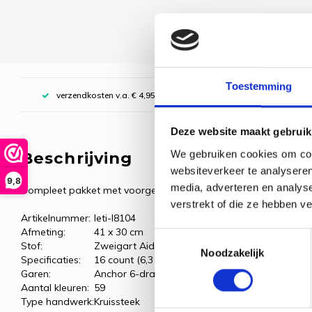
Toestemming
verzendkosten v.a. € 4,95, boven € 70,00 gratis (NL)
Deze website maakt gebruik
We gebruiken cookies om cont
Beschrijving
websiteverkeer te analyseren
9,8
media, adverteren en analys
Compleet pakket met voorgesorteerde borduurgarens.
verstrekt of die ze hebben v
Artikelnummer:
leti-l8104
Afmeting:
41 x 30 cm
Toestemmingsselectie
Stof:
Zweigart Aida, wit
Noodzakelijk
Specificaties:
16 count (6,3 kr/cm)
Garen:
Anchor 6-draads borduurgaren
Aantal kleuren:
59
Type handwerk:
Kruissteek