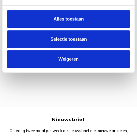
0
Reviews
Rainb
Viola
Studi
Alles toestaan
Rainb
Viola
korti
Rainb
Wonde
Verva
Selectie toestaan
Rainb
Wonde
Alle reviews
Weigeren
Je beoordeling toevoegen
Rico M
Rico S
Kleur
The C
Nieuwsbrief
Venus 
Ontvang twee maal per week de nieuwsbrief met nieuwe artikelen,