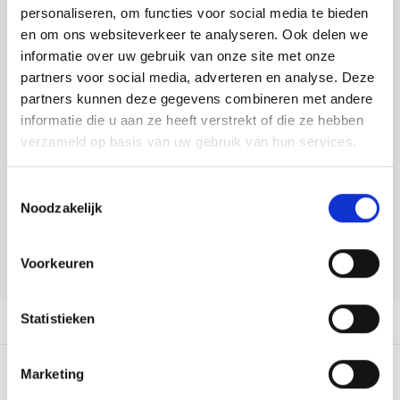
Tafelkleden voorbedrukt
Merej
Shetl
Woola
personaliseren, om functies voor social media te bieden
Buy now, pay later
Tiny 
Krein
Nalle
en om ons websiteverkeer te analyseren. Ook delen we
Tafelkleden met telpatroon
PAKO
Torin
DELEN:
informatie over uw gebruik van onze site met onze
Kreini
Nalle
Bekijk meer varianten:
partners voor social media, adverteren en analyse. Deze
Permi
Veron
partners kunnen deze gegevens combineren met andere
Krein
Novit
informatie die u aan ze heeft verstrekt of die ze hebben
Heeft u een vraag over dit
Resty
verzameld op basis van uw gebruik van hun services.
Krein
Novit
artikel?
Rico 
Toestemmingsselectie
Krein
Soint
Onze medewerker helpt u met plezier! We proberen uw e-mail zo
Noodzakelijk
snel mogelijk te beantwoorden. Sneller hulp nodig? Bel onze
Rico 
klantenservice: 0592273685.
Rainb
Tuuli
Stuur een e-mail
Voorkeuren
RIOLI
Rainb
Viola
RTO
Statistieken
Productomschrijving
Rainb
Viola
Stitc
Rainb
Viola 
Marketing
0
STERREN OP BASIS VAN
0
BEOORDELINGEN
Studi