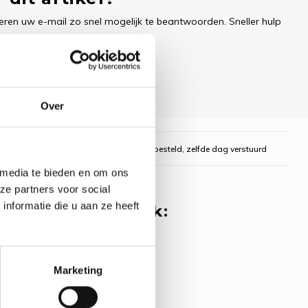
ren uw e-mail zo snel mogelijk te beantwoorden. Sneller hulp
Over
gelijk
Voor 16:00 uur besteld, zelfde dag verstuurd
 media te bieden en om ons
ze partners voor social
nformatie die u aan ze heeft
 misschien ook leuk:
rpakket
e Pearl Peony -
S
Marketing
oduct