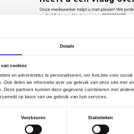
Onze medewerker helpt u met plezier! We probe
nodig? Bel onze klantenservice: 0592273685.
Stuur een e-mail
Details
Goedgekeurd door Webwinkelkeur
betaling achteraf mo
 van cookies
ent en advertenties te personaliseren, om functies voor social
. Ook delen we informatie over uw gebruik van onze site met on
e. Deze partners kunnen deze gegevens combineren met andere i
Dit vind je
erzameld op basis van uw gebruik van hun services.
Borduu
Abalon
LUCA-
Voorkeuren
Statistieken
€30,35
Bekijk pr