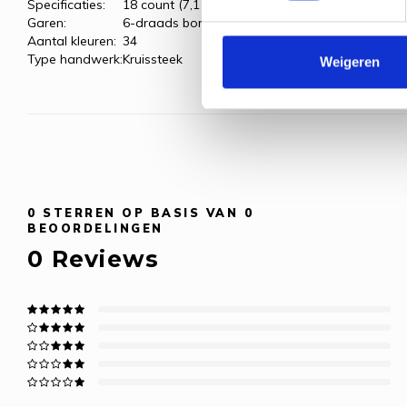
Specificaties:
18 count (7,1 kr/cm)
Garen:
6-draads borduurgaren
Aantal kleuren:
34
Type handwerk:
Kruissteek
Weigeren
0
STERREN OP BASIS VAN
0
BEOORDELINGEN
0
Reviews