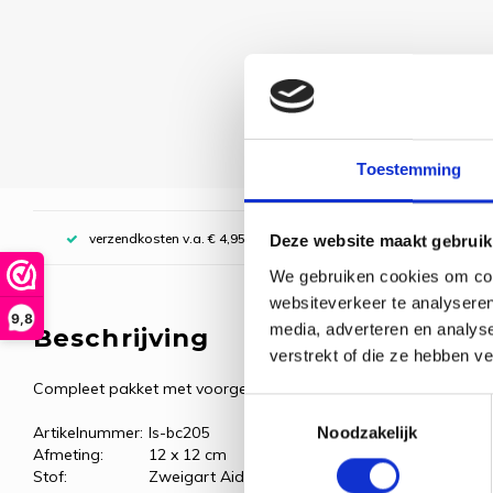
Toestemming
verzendkosten v.a. € 4,95, boven € 70,00 gratis (NL)
Deze website maakt gebruik
We gebruiken cookies om cont
websiteverkeer te analyseren
9,8
media, adverteren en analys
Beschrijving
verstrekt of die ze hebben v
Compleet pakket met voorgesorteerde borduurgarens.
Toestemmingsselectie
Noodzakelijk
Artikelnummer:
ls-bc205
Afmeting:
12 x 12 cm
Stof:
Zweigart Aida, wit