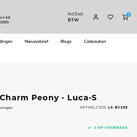
Incl.
Excl.
0
BTW
dingen
Nieuwsbrief
Blogs
Cadeaubon
 Charm Peony - Luca-S
evoegen
ARTIKELCODE
LS-BC205
1 OP VOORRAAD