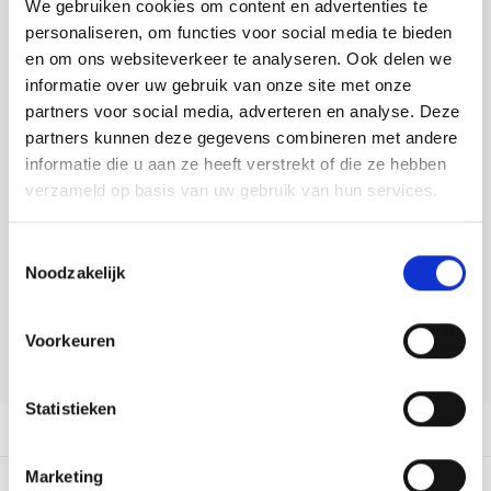
We gebruiken cookies om content en advertenties te
Tafelkleden voorbedrukt
Merej
Shetl
Woola
Toevoegen aan winkelwagen
Tiny 
Krein
Nalle
personaliseren, om functies voor social media te bieden
Buy now, pay later
en om ons websiteverkeer te analyseren. Ook delen we
Tafelkleden met telpatroon
PAKO
Torin
Kreini
Nalle
informatie over uw gebruik van onze site met onze
DELEN:
partners voor social media, adverteren en analyse. Deze
Permi
Veron
Bekijk meer varianten:
Krein
Novit
partners kunnen deze gegevens combineren met andere
informatie die u aan ze heeft verstrekt of die ze hebben
Resty
Krein
Novit
verzameld op basis van uw gebruik van hun services.
Heeft u een vraag over dit
Rico 
artikel?
Krein
Soint
Toestemmingsselectie
Onze medewerker helpt u met plezier! We proberen uw e-mail zo
Noodzakelijk
Rico 
Rainb
Tuuli
snel mogelijk te beantwoorden. Sneller hulp nodig? Bel onze
klantenservice: 0592273685.
RIOLI
Voorkeuren
Rainb
Viola
Stuur een e-mail
RTO
Rainb
Viola
Statistieken
Productomschrijving
Stitc
Rainb
Viola 
Marketing
Studi