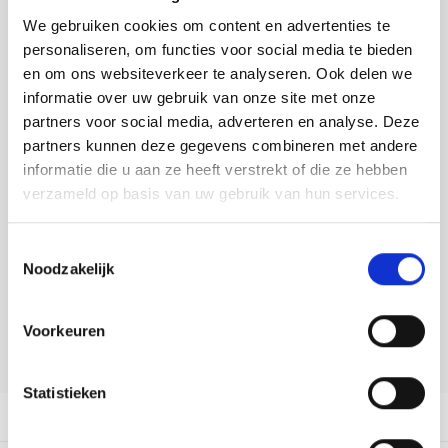
Tafelkleden voorbedrukt
Merej
Shetl
Woola
Tiny 
Krein
Nalle
We gebruiken cookies om content en advertenties te
Toevoegen aan winkelwagen
personaliseren, om functies voor social media te bieden
Tafelkleden met telpatroon
PAKO
Torin
Kreini
Nalle
Buy now, pay later
en om ons websiteverkeer te analyseren. Ook delen we
informatie over uw gebruik van onze site met onze
Permi
Veron
DELEN:
Krein
Novit
partners voor social media, adverteren en analyse. Deze
Bekijk meer varianten:
partners kunnen deze gegevens combineren met andere
Resty
Krein
Novit
informatie die u aan ze heeft verstrekt of die ze hebben
verzameld op basis van uw gebruik van hun services.
Rico 
Heeft u een vraag over dit
Krein
Soint
artikel?
Toestemmingsselectie
Rico 
Rainb
Tuuli
Noodzakelijk
Onze medewerker helpt u met plezier! We proberen uw e-mail zo
snel mogelijk te beantwoorden. Sneller hulp nodig? Bel onze
RIOLI
klantenservice: 0592273685.
Rainb
Viola
Voorkeuren
RTO
Stuur een e-mail
Rainb
Viola
Statistieken
Stitc
Rainb
Viola 
Productomschrijving
Studi