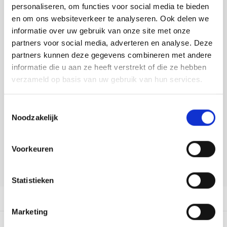
Tafelkleden voorbedrukt
Merej
Shetl
Woola
personaliseren, om functies voor social media te bieden
Toevoegen aan winkelwagen
Tiny 
Krein
Nalle
en om ons websiteverkeer te analyseren. Ook delen we
Buy now, pay later
Tafelkleden met telpatroon
PAKO
Torin
informatie over uw gebruik van onze site met onze
Kreini
Nalle
partners voor social media, adverteren en analyse. Deze
DELEN:
Permi
Veron
partners kunnen deze gegevens combineren met andere
Bekijk meer varianten:
Krein
Novit
informatie die u aan ze heeft verstrekt of die ze hebben
Resty
verzameld op basis van uw gebruik van hun services.
Krein
Novit
Heeft u een vraag over dit
Rico 
artikel?
Toestemmingsselectie
Krein
Soint
Noodzakelijk
Onze medewerker helpt u met plezier! We proberen uw e-mail zo
Rico 
Rainb
Tuuli
snel mogelijk te beantwoorden. Sneller hulp nodig? Bel onze
klantenservice: 0592273685.
Voorkeuren
RIOLI
Rainb
Viola
Stuur een e-mail
RTO
Statistieken
Rainb
Viola
Productomschrijving
Stitc
Rainb
Viola 
Marketing
Studi