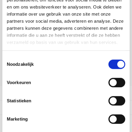
Tafelkleden voorbedrukt
Merej
Shetl
Woola
DELEN:
Tiny 
Krein
Nalle
en om ons websiteverkeer te analyseren. Ook delen we
Bekijk meer varianten:
informatie over uw gebruik van onze site met onze
Tafelkleden met telpatroon
PAKO
Torin
Kreini
Nalle
partners voor social media, adverteren en analyse. Deze
partners kunnen deze gegevens combineren met andere
Permi
Veron
Heeft u een vraag over dit
Krein
Novit
informatie die u aan ze heeft verstrekt of die ze hebben
artikel?
verzameld op basis van uw gebruik van hun services.
Resty
Krein
Novit
Onze medewerker helpt u met plezier! We proberen uw e-mail zo
snel mogelijk te beantwoorden. Sneller hulp nodig? Bel onze
Toestemmingsselectie
Rico 
klantenservice: 0592273685.
Krein
Soint
Noodzakelijk
Stuur een e-mail
Rico 
Rainb
Tuuli
Voorkeuren
RIOLI
Rainb
Viola
Productomschrijving
Statistieken
RTO
Rainb
Viola
Dit vind je misschien ook leuk:
Stitc
Marketing
Rainb
Viola 
0
STERREN OP BASIS VAN
0
BEOORDELINGEN
Studi