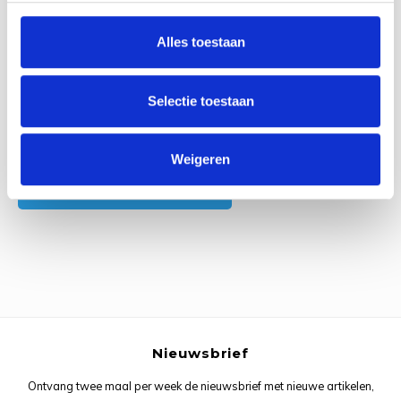
0
Reviews
Rainb
Viola
Alles toestaan
Studi
Rainb
Viola
korti
Rainb
Wonde
Selectie toestaan
Verva
Rainb
Wonde
Alle reviews
Weigeren
Rico M
Je beoordeling toevoegen
Rico S
Kleur
The C
Nieuwsbrief
Venus 
Ontvang twee maal per week de nieuwsbrief met nieuwe artikelen,