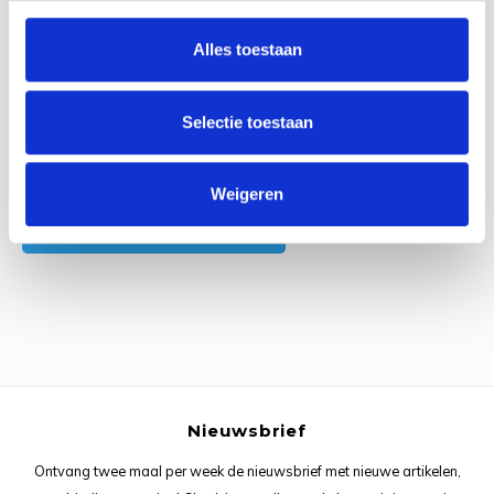
0
Reviews
Rainb
Viola
Alles toestaan
Studi
Rainb
Viola
korti
Selectie toestaan
Rainb
Wonde
Verva
Rainb
Wonde
Alle reviews
Weigeren
Je beoordeling toevoegen
Rico M
Rico S
Kleur
The C
Nieuwsbrief
Venus 
Ontvang twee maal per week de nieuwsbrief met nieuwe artikelen,