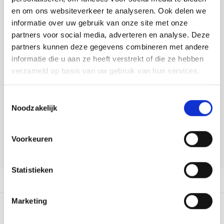
Tafelkleden voorbedrukt
Merej
Shetl
Woola
Buy now, pay later
Tiny 
Krein
Nalle
en om ons websiteverkeer te analyseren. Ook delen we
informatie over uw gebruik van onze site met onze
Tafelkleden met telpatroon
PAKO
Torin
DELEN:
partners voor social media, adverteren en analyse. Deze
Kreini
Nalle
Bekijk meer varianten:
partners kunnen deze gegevens combineren met andere
Permi
Veron
informatie die u aan ze heeft verstrekt of die ze hebben
Krein
Novit
verzameld op basis van uw gebruik van hun services.
Heeft u een vraag over dit
Resty
Krein
Novit
artikel?
Toestemmingsselectie
Rico 
Noodzakelijk
Krein
Soint
Onze medewerker helpt u met plezier! We proberen uw e-mail zo
snel mogelijk te beantwoorden. Sneller hulp nodig? Bel onze
Rico 
klantenservice: 0592273685.
Rainb
Tuuli
Voorkeuren
Stuur een e-mail
RIOLI
Rainb
Viola
Statistieken
RTO
Productomschrijving
Rainb
Viola
Stitc
Marketing
Rainb
Viola 
0
STERREN OP BASIS VAN
0
BEOORDELINGEN
Studi