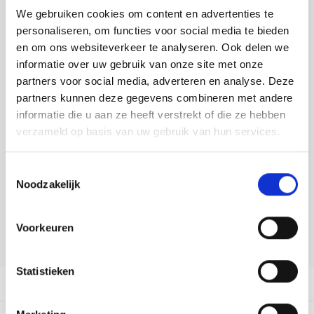
Tafelkleden voorbedrukt
Merej
Shetl
Woola
We gebruiken cookies om content en advertenties te
Soda 
Krein
Nalle
Toevoegen aan winkelwagen
personaliseren, om functies voor social media te bieden
Tafelkleden met telpatroon
PAKO
Torin
Buy now, pay later
en om ons websiteverkeer te analyseren. Ook delen we
Tiny 
Kreini
Nalle
informatie over uw gebruik van onze site met onze
DELEN:
Permi
Veron
partners voor social media, adverteren en analyse. Deze
Krein
Novit
Bekijk meer varianten:
partners kunnen deze gegevens combineren met andere
Resty
informatie die u aan ze heeft verstrekt of die ze hebben
Krein
Novit
verzameld op basis van uw gebruik van hun services.
Heeft u een vraag over dit
Rico 
Krein
Soint
artikel?
Toestemmingsselectie
Rico 
Onze medewerker helpt u met plezier! We proberen uw e-mail zo
Noodzakelijk
Rainb
Tuuli
snel mogelijk te beantwoorden. Sneller hulp nodig? Bel onze
klantenservice: 0592273685.
RIOLI
Rainb
Viola
Voorkeuren
Stuur een e-mail
RTO
Rainb
Viola
Statistieken
Stitc
Productomschrijving
Rainb
Viola 
Studi