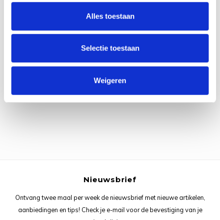
Rainb
Viola
Alles toestaan
Studi
Rainb
Viola
korti
Selectie toestaan
Rainb
Wonde
Verva
Alle reviews
Rainb
Wonde
Weigeren
Je beoordeling toevoegen
Rico M
Rico S
Kleur
The C
Nieuwsbrief
Ontvang twee maal per week de nieuwsbrief met nieuwe artikelen,
Venus 
aanbiedingen en tips! Check je e-mail voor de bevestiging van je