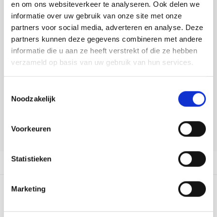
Tafelkleden voorbedrukt
Merej
Shetl
Woola
en om ons websiteverkeer te analyseren. Ook delen we
Tiny 
Krein
Nalle
informatie over uw gebruik van onze site met onze
DELEN:
Tafelkleden met telpatroon
PAKO
Torin
partners voor social media, adverteren en analyse. Deze
Bekijk meer varianten:
Kreini
Nalle
partners kunnen deze gegevens combineren met andere
Permi
Veron
informatie die u aan ze heeft verstrekt of die ze hebben
Krein
Novit
Heeft u een vraag over dit
verzameld op basis van uw gebruik van hun services.
artikel?
Resty
Krein
Novit
Toestemmingsselectie
Onze medewerker helpt u met plezier! We proberen uw e-mail zo
Rico 
Noodzakelijk
snel mogelijk te beantwoorden. Sneller hulp nodig? Bel onze
Krein
Soint
klantenservice: 0592273685.
Rico 
Voorkeuren
Rainb
Tuuli
Stuur een e-mail
RIOLI
Rainb
Viola
Statistieken
Productomschrijving
RTO
Rainb
Viola
Marketing
Stitc
0
STERREN OP BASIS VAN
0
BEOORDELINGEN
Rainb
Viola 
0
Reviews
Studi