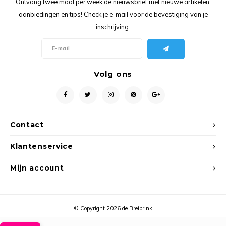
Ontvang twee maal per week de nieuwsbrief met nieuwe artikelen,
Ancho
aanbiedingen en tips! Check je e-mail voor de bevestiging van je
inschrijving.
Volg ons
Contact
Klantenservice
Mijn account
© Copyright 2026 de Breibrink