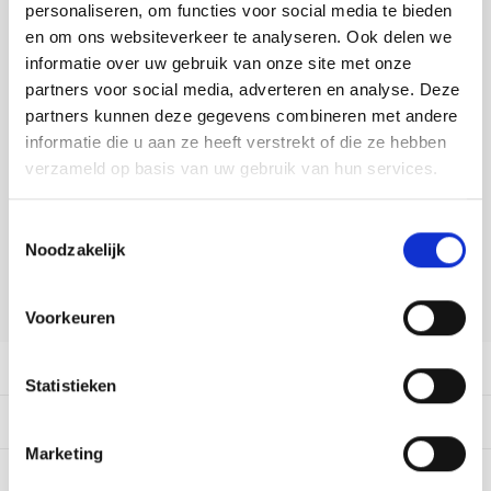
Tafelkleden voorbedrukt
Merej
Shetl
Woola
personaliseren, om functies voor social media te bieden
Soda 
Krein
Nalle
DELEN:
en om ons websiteverkeer te analyseren. Ook delen we
Tafelkleden met telpatroon
PAKO
Torin
informatie over uw gebruik van onze site met onze
Bekijk meer varianten:
Tiny 
Kreini
Nalle
partners voor social media, adverteren en analyse. Deze
Permi
Veron
partners kunnen deze gegevens combineren met andere
Krein
Novit
Heeft u een vraag over dit
informatie die u aan ze heeft verstrekt of die ze hebben
artikel?
verzameld op basis van uw gebruik van hun services.
Resty
Krein
Novit
Onze medewerker helpt u met plezier! We proberen uw e-mail zo
Rico 
Toestemmingsselectie
snel mogelijk te beantwoorden. Sneller hulp nodig? Bel onze
Krein
Soint
Noodzakelijk
klantenservice: 0592273685.
Rico 
Rainb
Tuuli
Stuur een e-mail
Voorkeuren
RIOLI
Rainb
Viola
Productomschrijving
RTO
Statistieken
Rainb
Viola
Dit vind je misschien ook leuk:
Stitc
Rainb
Viola 
Marketing
Studi
0
STERREN OP BASIS VAN
0
BEOORDELINGEN