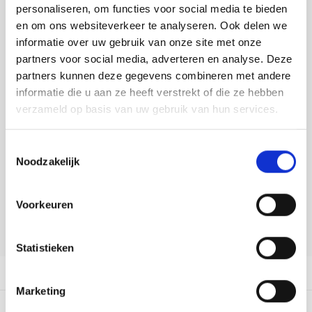
Tafelkleden voorbedrukt
Merej
Shetl
Woola
personaliseren, om functies voor social media te bieden
Toevoegen aan winkelwagen
Tiny 
Krein
Nalle
en om ons websiteverkeer te analyseren. Ook delen we
Buy now, pay later
Tafelkleden met telpatroon
PAKO
Torin
informatie over uw gebruik van onze site met onze
Kreini
Nalle
partners voor social media, adverteren en analyse. Deze
DELEN:
Permi
Veron
partners kunnen deze gegevens combineren met andere
Bekijk meer varianten:
Krein
Novit
informatie die u aan ze heeft verstrekt of die ze hebben
Resty
verzameld op basis van uw gebruik van hun services.
Krein
Novit
Heeft u een vraag over dit
Rico 
artikel?
Toestemmingsselectie
Krein
Soint
Noodzakelijk
Onze medewerker helpt u met plezier! We proberen uw e-mail zo
Rico 
Rainb
Tuuli
snel mogelijk te beantwoorden. Sneller hulp nodig? Bel onze
klantenservice: 0592273685.
Voorkeuren
RIOLI
Rainb
Viola
Stuur een e-mail
RTO
Statistieken
Rainb
Viola
Productomschrijving
Stitc
Rainb
Viola 
Marketing
Studi