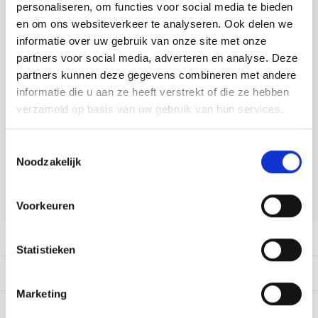
Tafelkleden voorbedrukt
Merej
Shetl
Woola
personaliseren, om functies voor social media te bieden
Tiny 
Krein
Nalle
DELEN:
en om ons websiteverkeer te analyseren. Ook delen we
Tafelkleden met telpatroon
PAKO
Torin
informatie over uw gebruik van onze site met onze
Bekijk meer varianten:
Kreini
Nalle
partners voor social media, adverteren en analyse. Deze
Permi
Veron
partners kunnen deze gegevens combineren met andere
Krein
Novit
Heeft u een vraag over dit
informatie die u aan ze heeft verstrekt of die ze hebben
artikel?
verzameld op basis van uw gebruik van hun services.
Resty
Krein
Novit
Onze medewerker helpt u met plezier! We proberen uw e-mail zo
Rico 
Toestemmingsselectie
snel mogelijk te beantwoorden. Sneller hulp nodig? Bel onze
Krein
Soint
Noodzakelijk
klantenservice: 0592273685.
Rico 
Rainb
Tuuli
Stuur een e-mail
Voorkeuren
RIOLI
Rainb
Viola
Productomschrijving
RTO
Statistieken
Rainb
Viola
Dit vind je misschien ook leuk:
Stitc
Rainb
Viola 
Marketing
Studi
0
STERREN OP BASIS VAN
0
BEOORDELINGEN