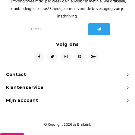
Ontvang twee maal per week de nieuwsbrief met nieuwe artikelen,
Ancho
aanbiedingen en tips! Check je e-mail voor de bevestiging van je
inschrijving.
Volg ons
Contact
Klantenservice
Mijn account
© Copyright 2026 de Breibrink