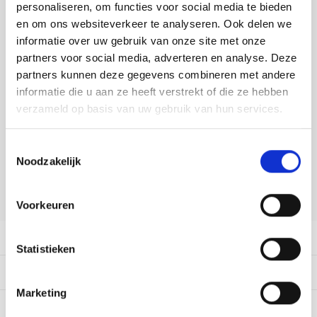
Tafelkleden voorbedrukt
Merej
Shetl
Woola
personaliseren, om functies voor social media te bieden
Soda 
Krein
Nalle
DELEN:
en om ons websiteverkeer te analyseren. Ook delen we
Tafelkleden met telpatroon
PAKO
Torin
informatie over uw gebruik van onze site met onze
Bekijk meer varianten:
Tiny 
Kreini
Nalle
partners voor social media, adverteren en analyse. Deze
Permi
Veron
partners kunnen deze gegevens combineren met andere
Krein
Novit
Heeft u een vraag over dit
informatie die u aan ze heeft verstrekt of die ze hebben
artikel?
verzameld op basis van uw gebruik van hun services.
Resty
Krein
Novit
Onze medewerker helpt u met plezier! We proberen uw e-mail zo
Rico 
Toestemmingsselectie
snel mogelijk te beantwoorden. Sneller hulp nodig? Bel onze
Krein
Soint
Noodzakelijk
klantenservice: 0592273685.
Rico 
Rainb
Tuuli
Stuur een e-mail
Voorkeuren
RIOLI
Rainb
Viola
Productomschrijving
RTO
Statistieken
Rainb
Viola
Dit vind je misschien ook leuk:
Stitc
Rainb
Viola 
Marketing
Studi
0
STERREN OP BASIS VAN
0
BEOORDELINGEN