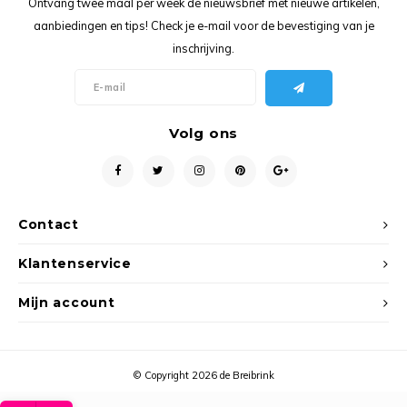
Ontvang twee maal per week de nieuwsbrief met nieuwe artikelen,
Ancho
aanbiedingen en tips! Check je e-mail voor de bevestiging van je
inschrijving.
Volg ons
Contact
Klantenservice
Mijn account
© Copyright 2026 de Breibrink