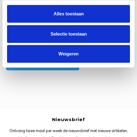
0
Reviews
Rainb
Viola
Alles toestaan
Studi
Rainb
Viola
korti
Selectie toestaan
Rainb
Wonde
Verva
Rainb
Wonde
Alle reviews
Weigeren
Je beoordeling toevoegen
Rico M
Rico S
Kleur
The C
Nieuwsbrief
Venus 
Ontvang twee maal per week de nieuwsbrief met nieuwe artikelen,