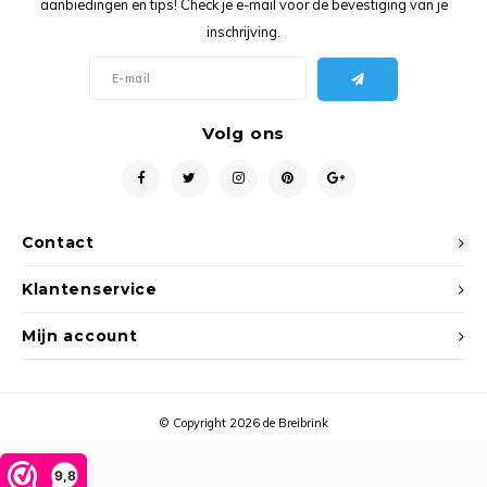
aanbiedingen en tips! Check je e-mail voor de bevestiging van je
Ancho
inschrijving.
Volg ons
Contact
Klantenservice
Mijn account
© Copyright 2026 de Breibrink
9,8