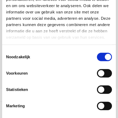
Tafelkleden voorbedrukt
Merej
Shetl
Woola
Buy now, pay later
Tiny 
Krein
Nalle
en om ons websiteverkeer te analyseren. Ook delen we
informatie over uw gebruik van onze site met onze
Tafelkleden met telpatroon
PAKO
Torin
DELEN:
partners voor social media, adverteren en analyse. Deze
Kreini
Nalle
Bekijk meer varianten:
partners kunnen deze gegevens combineren met andere
Permi
Veron
informatie die u aan ze heeft verstrekt of die ze hebben
Krein
Novit
verzameld op basis van uw gebruik van hun services.
Heeft u een vraag over dit
Resty
Krein
Novit
artikel?
Toestemmingsselectie
Rico 
Noodzakelijk
Krein
Soint
Onze medewerker helpt u met plezier! We proberen uw e-mail zo
snel mogelijk te beantwoorden. Sneller hulp nodig? Bel onze
Rico 
klantenservice: 0592273685.
Rainb
Tuuli
Voorkeuren
Stuur een e-mail
RIOLI
Rainb
Viola
Statistieken
RTO
Productomschrijving
Rainb
Viola
Stitc
Marketing
Rainb
Viola 
0
STERREN OP BASIS VAN
0
BEOORDELINGEN
Studi