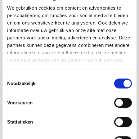
Tafelkleden voorbedrukt
Merej
Shetl
Woola
Soda 
Krein
Nalle
We gebruiken cookies om content en advertenties te
Toevoegen aan winkelwagen
personaliseren, om functies voor social media te bieden
Tafelkleden met telpatroon
PAKO
Torin
Tiny 
Kreini
Nalle
Buy now, pay later
en om ons websiteverkeer te analyseren. Ook delen we
informatie over uw gebruik van onze site met onze
Permi
Veron
DELEN:
Krein
Novit
partners voor social media, adverteren en analyse. Deze
Bekijk meer varianten:
partners kunnen deze gegevens combineren met andere
Resty
Krein
Novit
informatie die u aan ze heeft verstrekt of die ze hebben
verzameld op basis van uw gebruik van hun services.
Rico 
Heeft u een vraag over dit
Krein
Soint
artikel?
Toestemmingsselectie
Rico 
Rainb
Tuuli
Noodzakelijk
Onze medewerker helpt u met plezier! We proberen uw e-mail zo
snel mogelijk te beantwoorden. Sneller hulp nodig? Bel onze
RIOLI
klantenservice: 0592273685.
Rainb
Viola
Voorkeuren
RTO
Stuur een e-mail
Rainb
Viola
Statistieken
Stitc
Rainb
Viola 
Productomschrijving
Studi