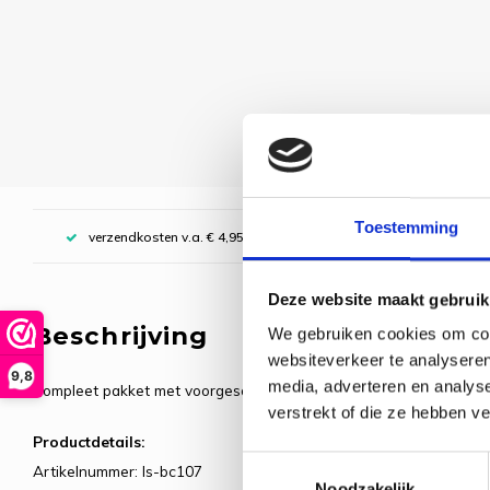
Toestemming
verzendkosten v.a. € 4,95, boven € 70,00 gratis (NL)
Deze website maakt gebruik
Beschrijving
We gebruiken cookies om cont
websiteverkeer te analyseren
9,8
media, adverteren en analys
Compleet pakket met voorgesorteerde borduurgarens. Inclusief de
verstrekt of die ze hebben v
Productdetails:
Toestemmingsselectie
Artikelnummer: ls-bc107
Noodzakelijk