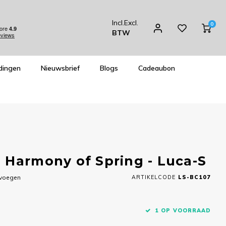
Incl.
Excl.
0
BTW
dingen
Nieuwsbrief
Blogs
Cadeaubon
 Harmony of Spring - Luca-S
evoegen
ARTIKELCODE
LS-BC107
1 OP VOORRAAD