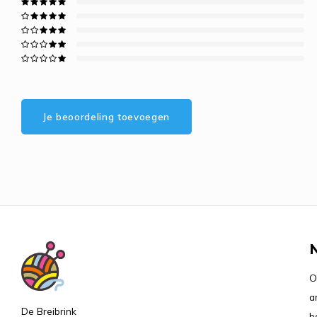
Je beoordeling toevoegen
O
a
De Breibrink
b