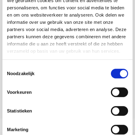
We gebruiken cookies om content en advertenties te
Tafelkleden voorbedrukt
Merej
Shetl
Woola
Soda 
Krein
Nalle
personaliseren, om functies voor social media te bieden
Toevoegen aan winkelwagen
en om ons websiteverkeer te analyseren. Ook delen we
Tafelkleden met telpatroon
PAKO
Torin
Tiny 
Kreini
Nalle
Buy now, pay later
informatie over uw gebruik van onze site met onze
partners voor social media, adverteren en analyse. Deze
Permi
Veron
DELEN:
Krein
Novit
partners kunnen deze gegevens combineren met andere
Bekijk meer varianten:
informatie die u aan ze heeft verstrekt of die ze hebben
Resty
Krein
Novit
verzameld op basis van uw gebruik van hun services.
Rico 
Heeft u een vraag over dit
Krein
Soint
Toestemmingsselectie
artikel?
Noodzakelijk
Rico 
Rainb
Tuuli
Onze medewerker helpt u met plezier! We proberen uw e-mail zo
snel mogelijk te beantwoorden. Sneller hulp nodig? Bel onze
RIOLI
Voorkeuren
klantenservice: 0592273685.
Rainb
Viola
RTO
Stuur een e-mail
Rainb
Viola
Statistieken
Stitc
Rainb
Viola 
Productomschrijving
Marketing
Studi