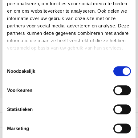
Tafelkleden voorbedrukt
Merej
Shetl
Woola
personaliseren, om functies voor social media te bieden
Tiny 
Krein
Nalle
en om ons websiteverkeer te analyseren. Ook delen we
DELEN:
Tafelkleden met telpatroon
PAKO
Torin
informatie over uw gebruik van onze site met onze
Bekijk meer varianten:
Kreini
Nalle
partners voor social media, adverteren en analyse. Deze
Permi
Veron
partners kunnen deze gegevens combineren met andere
Krein
Novit
informatie die u aan ze heeft verstrekt of die ze hebben
Heeft u een vraag over dit
Resty
verzameld op basis van uw gebruik van hun services.
artikel?
Krein
Novit
Onze medewerker helpt u met plezier! We proberen uw e-mail zo
Rico 
Toestemmingsselectie
snel mogelijk te beantwoorden. Sneller hulp nodig? Bel onze
Krein
Soint
Noodzakelijk
klantenservice: 0592273685.
Rico 
Rainb
Tuuli
Stuur een e-mail
Voorkeuren
RIOLI
Rainb
Viola
Productomschrijving
RTO
Statistieken
Rainb
Viola
Dit vind je misschien ook leuk:
Stitc
Rainb
Viola 
Marketing
Studi