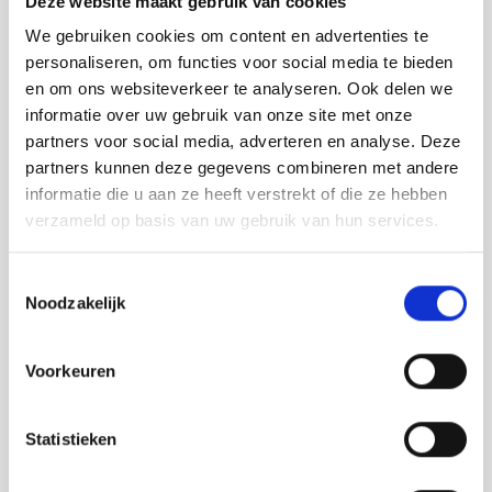
Deze website maakt gebruik van cookies
Tafelkleden voorbedrukt
VOOR 16:00 UUR OP WERKDAGEN BESTELD, DIRECT
Merej
Shetl
Woola
VERZONDEN.
Soda 
Krein
Nalle
We gebruiken cookies om content en advertenties te
Je hebt nog
5:17:00
uur om je bestelling af
te ronden.
Tafelkleden met telpatroon
PAKO
Torin
personaliseren, om functies voor social media te bieden
Tiny 
Kreini
Nalle
en om ons websiteverkeer te analyseren. Ook delen we
Toevoegen aan winkelwagen
Permi
Veron
informatie over uw gebruik van onze site met onze
Krein
Novit
partners voor social media, adverteren en analyse. Deze
Buy now, pay later
partners kunnen deze gegevens combineren met andere
Resty
Krein
Novit
informatie die u aan ze heeft verstrekt of die ze hebben
DELEN:
verzameld op basis van uw gebruik van hun services.
Bekijk meer varianten:
Rico 
Krein
Soint
Rico 
Toestemmingsselectie
Rainb
Tuuli
Heeft u een vraag over dit
Noodzakelijk
artikel?
RIOLI
Rainb
Viola
Onze medewerker helpt u met plezier! We proberen uw e-mail zo
Voorkeuren
RTO
snel mogelijk te beantwoorden. Sneller hulp nodig? Bel onze
Rainb
Viola
klantenservice: 0592273685.
Stitc
Statistieken
Rainb
Viola 
Stuur een e-mail
Studi