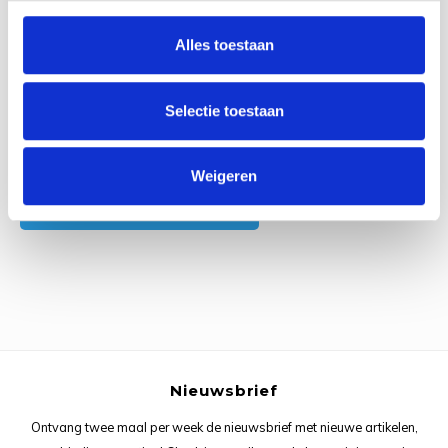
0
Reviews
Rainb
Viola
Alles toestaan
Studi
Rainb
Viola
korti
Selectie toestaan
Rainb
Wonde
Verva
Rainb
Wonde
Alle reviews
Weigeren
Je beoordeling toevoegen
Rico M
Rico S
Kleur
The C
Nieuwsbrief
Venus 
Ontvang twee maal per week de nieuwsbrief met nieuwe artikelen,