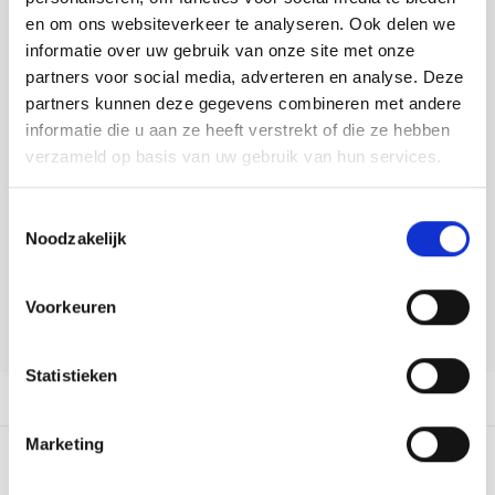
Tafelkleden voorbedrukt
Merej
Shetl
Woola
Buy now, pay later
Tiny 
Krein
Nalle
en om ons websiteverkeer te analyseren. Ook delen we
informatie over uw gebruik van onze site met onze
Tafelkleden met telpatroon
PAKO
Torin
DELEN:
partners voor social media, adverteren en analyse. Deze
Kreini
Nalle
Bekijk meer varianten:
partners kunnen deze gegevens combineren met andere
Permi
Veron
informatie die u aan ze heeft verstrekt of die ze hebben
Krein
Novit
verzameld op basis van uw gebruik van hun services.
Heeft u een vraag over dit
Resty
Krein
Novit
artikel?
Toestemmingsselectie
Rico 
Noodzakelijk
Krein
Soint
Onze medewerker helpt u met plezier! We proberen uw e-mail zo
snel mogelijk te beantwoorden. Sneller hulp nodig? Bel onze
Rico 
klantenservice: 0592273685.
Rainb
Tuuli
Voorkeuren
Stuur een e-mail
RIOLI
Rainb
Viola
Statistieken
RTO
Productomschrijving
Rainb
Viola
Stitc
Marketing
Rainb
Viola 
0
STERREN OP BASIS VAN
0
BEOORDELINGEN
Studi