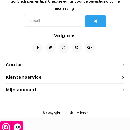
aanbiedingen en tips! Check je e-mail voor de bevestiging van je
Ancho
inschrijving.
Volg ons
Contact
Klantenservice
Mijn account
© Copyright 2026 de Breibrink
9,8