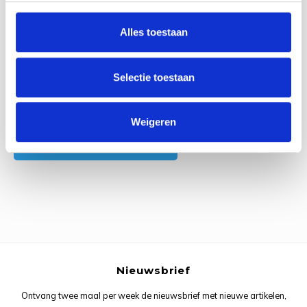
0
Reviews
Rainb
Viola
Alles toestaan
Studi
Rainb
Viola
korti
Rainb
Wonde
Selectie toestaan
Verva
Rainb
Wonde
Alle reviews
Weigeren
Rico M
Je beoordeling toevoegen
Rico S
Kleur
The C
Nieuwsbrief
Venus 
Ontvang twee maal per week de nieuwsbrief met nieuwe artikelen,