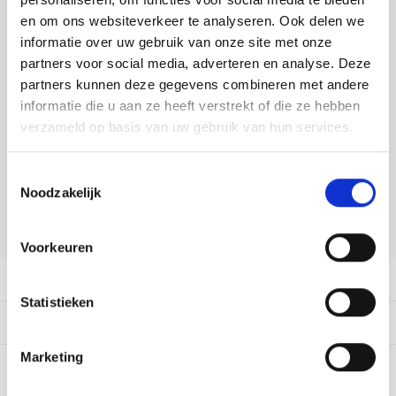
Tafelkleden voorbedrukt
Merej
Shetl
Woola
DELEN:
Tiny 
Krein
Nalle
en om ons websiteverkeer te analyseren. Ook delen we
Bekijk meer varianten:
informatie over uw gebruik van onze site met onze
Tafelkleden met telpatroon
PAKO
Torin
Kreini
Nalle
partners voor social media, adverteren en analyse. Deze
partners kunnen deze gegevens combineren met andere
Permi
Veron
Heeft u een vraag over dit
Krein
Novit
informatie die u aan ze heeft verstrekt of die ze hebben
artikel?
verzameld op basis van uw gebruik van hun services.
Resty
Krein
Novit
Onze medewerker helpt u met plezier! We proberen uw e-mail zo
snel mogelijk te beantwoorden. Sneller hulp nodig? Bel onze
Toestemmingsselectie
Rico 
klantenservice: 0592273685.
Krein
Soint
Noodzakelijk
Stuur een e-mail
Rico 
Rainb
Tuuli
Voorkeuren
RIOLI
Rainb
Viola
Productomschrijving
Statistieken
RTO
Rainb
Viola
Dit vind je misschien ook leuk:
Stitc
Marketing
Rainb
Viola 
0
STERREN OP BASIS VAN
0
BEOORDELINGEN
Studi