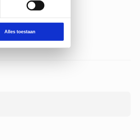
rs Hop - Mini
rs - Ozzy -
Threads
oduct
Alles toestaan