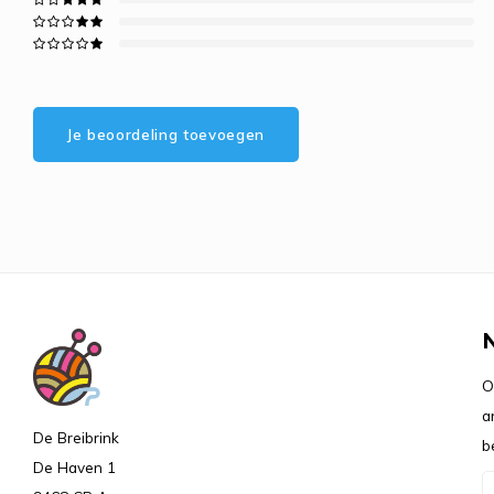
Je beoordeling toevoegen
O
a
De Breibrink
b
De Haven 1