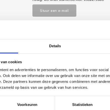
Stuur een e-mail
Goedgekeurd door Webwinkelkeur
betaling achteraf mo
Details
Dit vind je
 van cookies
ent en advertenties te personaliseren, om functies voor social
Borduu
. Ook delen we informatie over uw gebruik van onze site met on
Stitche
e. Deze partners kunnen deze gegevens combineren met andere i
Monste
troon bevat enkel volledige
erzameld op basis van uw gebruik van hun services.
Bothy 
€14,90
erp af te maken, een duidelijk
s en een dikke metalen naald (die een
Bekijk pr
Voorkeuren
Statistieken
Borduu