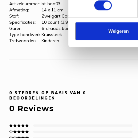
Artikelnummer:
bt-hop03
Afmeting:
14 x 11 cm
Stof:
Zweigart Canvas
Specificaties:
10 count (3,9 kr/cm)
Garen:
6-draads borduurgaren
Weigeren
Type handwerk:
Kruissteek
Trefwoorden:
Kinderen
0
STERREN OP BASIS VAN
0
BEOORDELINGEN
0
Reviews