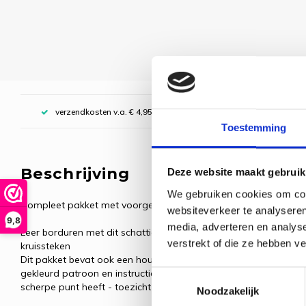
verzendkosten v.a. € 4,95, boven € 70,00 gratis (NL)
Toestemming
Beschrijving
Deze website maakt gebruik
We gebruiken cookies om cont
Compleet pakket met voorgesorteerde borduurgarens.
websiteverkeer te analyseren
9,8
media, adverteren en analys
Leer borduren met dit schattige mini-monster telpakket. Het pa
verstrekt of die ze hebben v
kruissteken
Dit pakket bevat ook een houten stokje en lijmpunt om het ontw
gekleurd patroon en instructies met links naar instructievideo'
Toestemmingsselectie
scherpe punt heeft - toezicht door een volwassene vereist).
Noodzakelijk