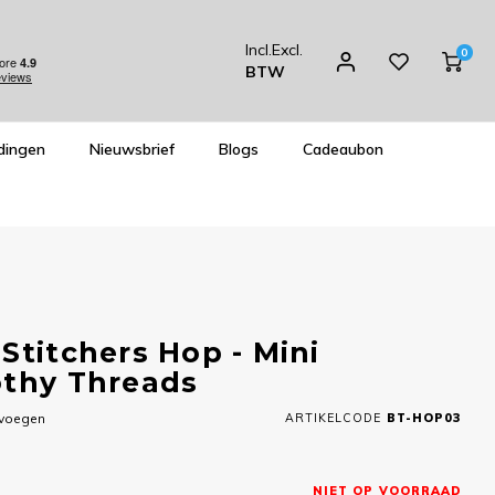
Incl.
Excl.
0
BTW
dingen
Nieuwsbrief
Blogs
Cadeaubon
Stitchers Hop - Mini
othy Threads
evoegen
ARTIKELCODE
BT-HOP03
NIET OP VOORRAAD