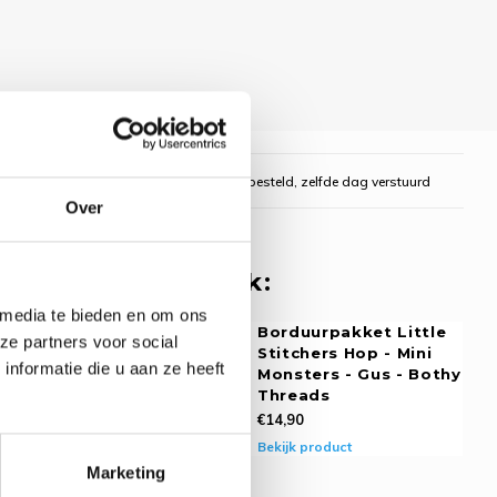
gelijk
Voor 16:00 uur besteld, zelfde dag verstuurd
Over
 misschien ook leuk:
 media te bieden en om ons
rpakket Little
Borduurpakket Little
ze partners voor social
rs Hop - Mini
Stitchers Hop - Mini
nformatie die u aan ze heeft
rs - Bobby -
Monsters - Gus - Bothy
Threads
Threads
€14,90
oduct
Bekijk product
Marketing
rpakket Little