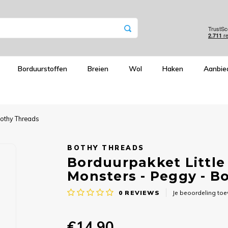
Borduurstoffen
Breien
Wol
Haken
Aanbie
 Bothy Threads
BOTHY THREADS
Borduurpakket Little 
Monsters - Peggy - B
0
REVIEWS
Je beoordeling to
€14,90