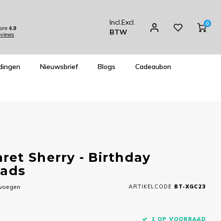
Incl.
Excl.
0
BTW
dingen
Nieuwsbrief
Blogs
Cadeaubon
et Sherry - Birthday
eads
evoegen
ARTIKELCODE
BT-XGC23
1 OP VOORRAAD