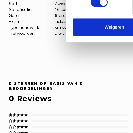
Stof:
Zweigart Aida, antiek wit
Specificaties:
16 count (6,3 kr/cm)
Garen:
6-draads borduurgaren
Extra:
inclusief 3-delige passe-partoutkaart c
Weigeren
Type handwerk:
Kruissteek
Trefwoorden:
Dieren
0
STERREN OP BASIS VAN
0
BEOORDELINGEN
0
Reviews