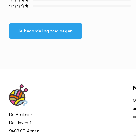
Je beoordeling toevoegen
O
a
De Breibrink
b
De Haven 1
9468 CP Annen