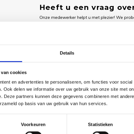
Heeft u een vraag over
Onze medewerker helpt u met plezier! We probe
nodig? Bel onze klantenservice: 0592273685.
Stuur een e-mail
Details
 van cookies
Goedgekeurd door Webwinkelkeur
betaling achteraf mo
ent en advertenties te personaliseren, om functies voor social
. Ook delen we informatie over uw gebruik van onze site met on
e. Deze partners kunnen deze gegevens combineren met andere i
erzameld op basis van uw gebruik van hun services.
Voorkeuren
Statistieken