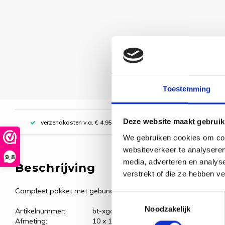
Toestemming
Deze website maakt gebruik
verzendkosten v.a. € 4,95, boven € 70,00 gratis (NL)
We gebruiken cookies om cont
websiteverkeer te analyseren
9,8
media, adverteren en analys
Beschrijving
verstrekt of die ze hebben v
Compleet pakket met gebundelde borduurgarens.
Toestemmingsselectie
Noodzakelijk
Artikelnummer:
bt-xgc23
Afmeting:
10 x 10 cm