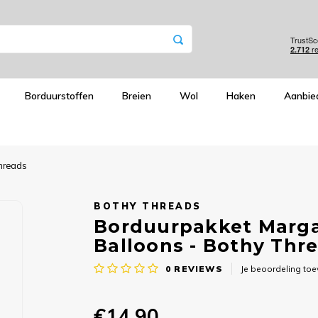
Borduurstoffen
Breien
Wol
Haken
Aanbie
Threads
BOTHY THREADS
Borduurpakket Margar
Balloons - Bothy Thr
0
REVIEWS
Je beoordeling to
€14,90