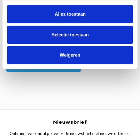
0
Reviews
Rainb
Viola
Alles toestaan
Studi
Rainb
Viola
korti
Selectie toestaan
Rainb
Wonde
Verva
Rainb
Wonde
Alle reviews
Weigeren
Je beoordeling toevoegen
Rico M
Rico S
Kleur
The C
Nieuwsbrief
Venus 
Ontvang twee maal per week de nieuwsbrief met nieuwe artikelen,