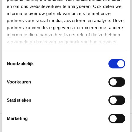
Tafelkleden voorbedrukt
Merej
Shetl
Woola
Buy now, pay later
Tiny 
Krein
Nalle
en om ons websiteverkeer te analyseren. Ook delen we
informatie over uw gebruik van onze site met onze
Tafelkleden met telpatroon
PAKO
Torin
DELEN:
partners voor social media, adverteren en analyse. Deze
Kreini
Nalle
Bekijk meer varianten:
partners kunnen deze gegevens combineren met andere
Permi
Veron
informatie die u aan ze heeft verstrekt of die ze hebben
Krein
Novit
verzameld op basis van uw gebruik van hun services.
Heeft u een vraag over dit
Resty
Krein
Novit
artikel?
Toestemmingsselectie
Rico 
Noodzakelijk
Krein
Soint
Onze medewerker helpt u met plezier! We proberen uw e-mail zo
snel mogelijk te beantwoorden. Sneller hulp nodig? Bel onze
Rico 
klantenservice: 0592273685.
Rainb
Tuuli
Voorkeuren
Stuur een e-mail
RIOLI
Rainb
Viola
Statistieken
RTO
Productomschrijving
Rainb
Viola
Stitc
Marketing
Rainb
Viola 
0
STERREN OP BASIS VAN
0
BEOORDELINGEN
Studi