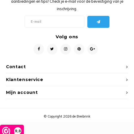
aanbiedingen en tips! Check je e-mail voor de bevestiging van je
Ancho
inschrijving.
Volg ons
Contact
Klantenservice
Mijn account
© Copyright 2026 de Breibrink
9,8