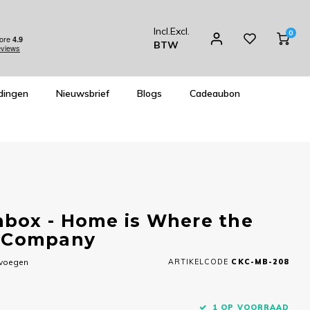
Incl.
Excl.
0
BTW
dingen
Nieuwsbrief
Blogs
Cadeaubon
box - Home is Where the
it Company
evoegen
ARTIKELCODE
CKC-MB-208
1 OP VOORRAAD