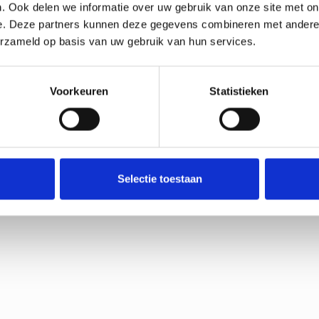
. Ook delen we informatie over uw gebruik van onze site met on
e. Deze partners kunnen deze gegevens combineren met andere i
or het ook een origineel cadeau is voor iedereen die van handwerken, b
erzameld op basis van uw gebruik van hun services.
ing voor jezelf. Met de hoogwaardige DMC borduurgarens, duidelijke i
bos, tas of cadeau kunt geven.
Voorkeuren
Statistieken
hrijving.
Selectie toestaan