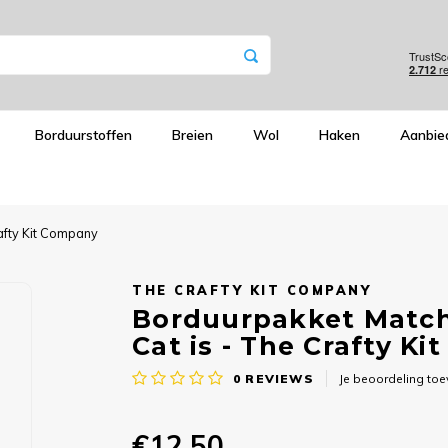
Borduurstoffen
Breien
Wol
Haken
Aanbie
afty Kit Company
THE CRAFTY KIT COMPANY
Borduurpakket Match
Cat is - The Crafty K
0
REVIEWS
Je beoordeling to
€12,50