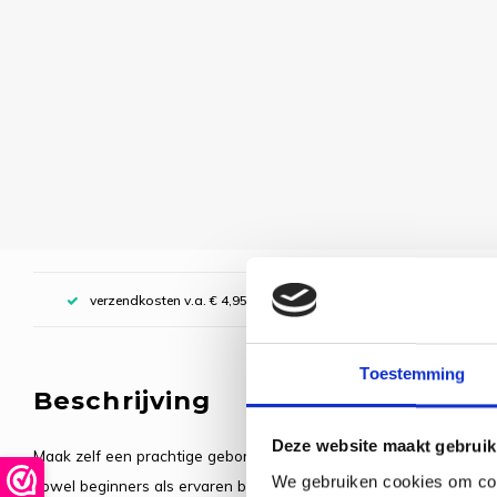
verzendkosten v.a. € 4,95, boven € 70,00 gratis (NL)
Toestemming
Beschrijving
Deze website maakt gebruik
Maak zelf een prachtige geborduurde sleutelhanger met dit comple
We gebruiken cookies om cont
zowel beginners als ervaren borduurders. Dankzij het compacte f