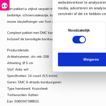
websiteverkeer te analyseren
9,8
media, adverteren en analys
Het pakket is stijlvol verpakt in een klein luciferdoosje, waardo
verstrekt of die ze hebben v
bedankje, schoencadeautje, kerstcadeautje of gewoon als verrass
mooie sleutelhanger van 5cm die je kunt gebruiken aan je sleutel
Toestemmingsselectie
Noodzakelijk
Compleet pakket met DMC borduurgarens.
Inclusief de benodigde borduurstof, garens, patroon, naald en besc
Productdetails
Artikelnummer: ckc-mb-208
Weigeren
Afmeting: Ø 5 cm
Stof: Aida, wit
Specificaties: 14 count (5,5 kr/cm)
Garen: DMC 6-draads borduurgaren
Type handwerk: Kruissteek
Trefwoorden: Katten
Ean: 5060347388501