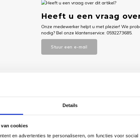
Heeft u een vraag over
Onze medewerker helpt u met plezier! We probe
nodig? Bel onze klantenservice: 0592273685.
Stuur een e-mail
Goedgekeurd door Webwinkelkeur
betaling achteraf mo
Details
 van cookies
te kruissteek borduurpakket. Dit mini borduurpakket bevat alles wat j
ent en advertenties te personaliseren, om functies voor social
ormaat is het een leuk creatief project voor een ontspannen middag.