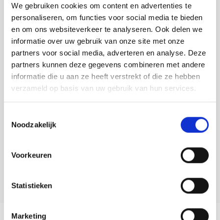
Tafelkleden voorbedrukt
Merej
Shetl
Woola
We gebruiken cookies om content en advertenties te
Tiny 
Krein
Nalle
personaliseren, om functies voor social media te bieden
Tafelkleden met telpatroon
PAKO
Torin
en om ons websiteverkeer te analyseren. Ook delen we
Toevoegen aan winkelwagen
Kreini
Nalle
informatie over uw gebruik van onze site met onze
Buy now, pay later
Permi
Veron
partners voor social media, adverteren en analyse. Deze
Krein
Novit
partners kunnen deze gegevens combineren met andere
DELEN:
Resty
informatie die u aan ze heeft verstrekt of die ze hebben
Bekijk meer varianten:
Krein
Novit
verzameld op basis van uw gebruik van hun services.
Rico 
Krein
Soint
Heeft u een vraag over dit
Toestemmingsselectie
Rico 
Noodzakelijk
artikel?
Rainb
Tuuli
Onze medewerker helpt u met plezier! We proberen uw e-mail zo
RIOLI
snel mogelijk te beantwoorden. Sneller hulp nodig? Bel onze
Rainb
Viola
Voorkeuren
klantenservice: 0592273685.
RTO
Rainb
Viola
Stuur een e-mail
Statistieken
Stitc
Rainb
Viola 
Productomschrijving
Marketing
Studi