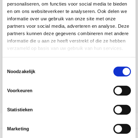
Tafelkleden voorbedrukt
Merej
Shetl
Woola
personaliseren, om functies voor social media te bieden
Toevoegen aan winkelwagen
Tiny 
Krein
Nalle
en om ons websiteverkeer te analyseren. Ook delen we
Buy now, pay later
Tafelkleden met telpatroon
PAKO
Torin
informatie over uw gebruik van onze site met onze
Kreini
Nalle
partners voor social media, adverteren en analyse. Deze
DELEN:
Permi
Veron
partners kunnen deze gegevens combineren met andere
Bekijk meer varianten:
Krein
Novit
informatie die u aan ze heeft verstrekt of die ze hebben
Resty
verzameld op basis van uw gebruik van hun services.
Krein
Novit
Heeft u een vraag over dit
Rico 
artikel?
Toestemmingsselectie
Krein
Soint
Noodzakelijk
Onze medewerker helpt u met plezier! We proberen uw e-mail zo
Rico 
Rainb
Tuuli
snel mogelijk te beantwoorden. Sneller hulp nodig? Bel onze
klantenservice: 0592273685.
Voorkeuren
RIOLI
Rainb
Viola
Stuur een e-mail
RTO
Statistieken
Rainb
Viola
Productomschrijving
Stitc
Rainb
Viola 
Marketing
Studi