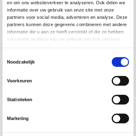
Tafelkleden voorbedrukt
Merej
Shetl
Woola
en om ons websiteverkeer te analyseren. Ook delen we
Tiny 
Krein
Nalle
informatie over uw gebruik van onze site met onze
DELEN:
Tafelkleden met telpatroon
PAKO
Torin
partners voor social media, adverteren en analyse. Deze
Bekijk meer varianten:
Kreini
Nalle
partners kunnen deze gegevens combineren met andere
Permi
Veron
informatie die u aan ze heeft verstrekt of die ze hebben
Krein
Novit
Heeft u een vraag over dit
verzameld op basis van uw gebruik van hun services.
artikel?
Resty
Krein
Novit
Toestemmingsselectie
Onze medewerker helpt u met plezier! We proberen uw e-mail zo
Rico 
Noodzakelijk
snel mogelijk te beantwoorden. Sneller hulp nodig? Bel onze
Krein
Soint
klantenservice: 0592273685.
Rico 
Voorkeuren
Rainb
Tuuli
Stuur een e-mail
RIOLI
Rainb
Viola
Statistieken
Productomschrijving
RTO
Rainb
Viola
Marketing
Stitc
0
STERREN OP BASIS VAN
0
BEOORDELINGEN
Rainb
Viola 
0
Reviews
Studi