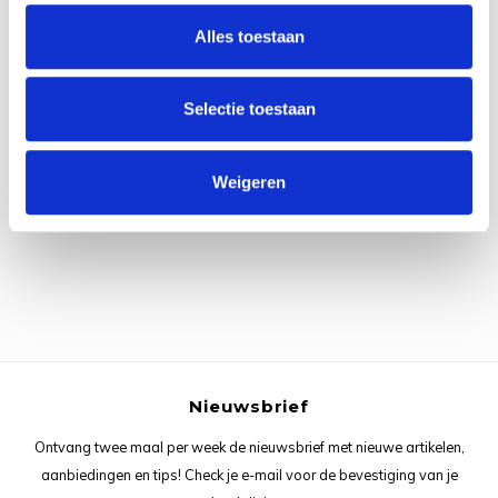
Rainb
Viola
Alles toestaan
Studi
Rainb
Viola
korti
Selectie toestaan
Rainb
Wonde
Verva
Alle reviews
Rainb
Wonde
Weigeren
Je beoordeling toevoegen
Rico M
Rico S
Kleur
The C
Nieuwsbrief
Ontvang twee maal per week de nieuwsbrief met nieuwe artikelen,
Venus 
aanbiedingen en tips! Check je e-mail voor de bevestiging van je