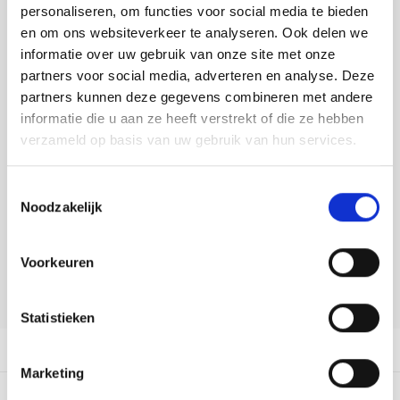
Tafelkleden voorbedrukt
Merej
Shetl
Woola
personaliseren, om functies voor social media te bieden
Toevoegen aan winkelwagen
Soda 
Krein
Nalle
en om ons websiteverkeer te analyseren. Ook delen we
Buy now, pay later
Tafelkleden met telpatroon
PAKO
Torin
informatie over uw gebruik van onze site met onze
Tiny 
Kreini
Nalle
partners voor social media, adverteren en analyse. Deze
DELEN:
Permi
Veron
partners kunnen deze gegevens combineren met andere
Bekijk meer varianten:
Krein
Novit
informatie die u aan ze heeft verstrekt of die ze hebben
Resty
verzameld op basis van uw gebruik van hun services.
Krein
Novit
Heeft u een vraag over dit
Rico 
artikel?
Toestemmingsselectie
Krein
Soint
Noodzakelijk
Onze medewerker helpt u met plezier! We proberen uw e-mail zo
Rico 
Rainb
Tuuli
snel mogelijk te beantwoorden. Sneller hulp nodig? Bel onze
klantenservice: 0592273685.
Voorkeuren
RIOLI
Rainb
Viola
Stuur een e-mail
RTO
Statistieken
Rainb
Viola
Productomschrijving
Stitc
Rainb
Viola 
Marketing
Studi