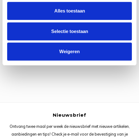
Rainb
Viola
Alles toestaan
Studi
Rainb
Viola
korti
Selectie toestaan
Rainb
Wonde
Verva
Alle reviews
Rainb
Wonde
Weigeren
Je beoordeling toevoegen
Rico M
Rico S
Kleur
The C
Nieuwsbrief
Venus 
Ontvang twee maal per week de nieuwsbrief met nieuwe artikelen,
aanbiedingen en tips! Check je e-mail voor de bevestiging van je