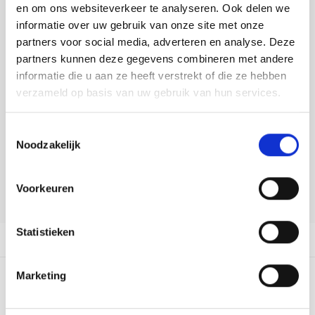
Tafelkleden voorbedrukt
Merej
Shetl
Woola
en om ons websiteverkeer te analyseren. Ook delen we
Soda 
Krein
Nalle
informatie over uw gebruik van onze site met onze
DELEN:
Tafelkleden met telpatroon
PAKO
Torin
partners voor social media, adverteren en analyse. Deze
Bekijk meer varianten:
Tiny 
Kreini
Nalle
partners kunnen deze gegevens combineren met andere
Permi
Veron
informatie die u aan ze heeft verstrekt of die ze hebben
Krein
Novit
verzameld op basis van uw gebruik van hun services.
Heeft u een vraag over dit
Resty
artikel?
Krein
Novit
Toestemmingsselectie
Onze medewerker helpt u met plezier! We proberen uw e-mail zo
Rico 
Noodzakelijk
snel mogelijk te beantwoorden. Sneller hulp nodig? Bel onze
Krein
Soint
klantenservice: 0592273685.
Rico 
Rainb
Tuuli
Voorkeuren
Stuur een e-mail
RIOLI
Rainb
Viola
Statistieken
Productomschrijving
RTO
Rainb
Viola
Marketing
Stitc
0
STERREN OP BASIS VAN
0
BEOORDELINGEN
Rainb
Viola 
0
Reviews
Studi