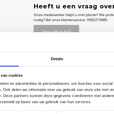
Heeft u een vraag over
Onze medewerker helpt u met plezier! We probe
nodig? Bel onze klantenservice: 0592273685.
Stuur een e-mail
Details
Goedgekeurd door Webwinkelkeur
betaling achteraf mo
 van cookies
ent en advertenties te personaliseren, om functies voor social
Dit vind je
. Ook delen we informatie over uw gebruik van onze site met on
e. Deze partners kunnen deze gegevens combineren met andere i
Borduu
Mauve 
erzameld op basis van uw gebruik van hun services.
cm
orduurstof, naald, 100% katoen garen,
€5,15