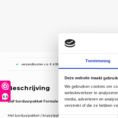
Toestemming
verzendkosten v.a. € 4,95, boven € 70,00 gratis (NL)
Deze website maakt gebruik
We gebruiken cookies om cont
Beschrijving
websiteverkeer te analyseren
9,8
media, adverteren en analys
Lief borduurpakket Formule 1
verstrekt of die ze hebben v
Het borduurpakket / kruissteek pakket wordt geleverd inclusief b
Toestemmingsselectie