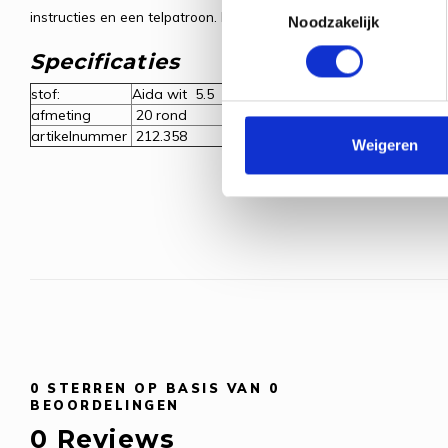
instructies en een telpatroon. Exclusief borduurring deze is er natuur
Noodzakelijk
Specificaties
stof:
Aida wit 5.5 100% katoen
afmeting
20 rond
artikelnummer
212.358
Weigeren
0
STERREN OP BASIS VAN
0
BEOORDELINGEN
0
Reviews