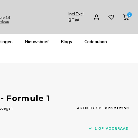
Incl.
Excl.
0
BTW
dingen
Nieuwsbrief
Blogs
Cadeaubon
- Formule 1
evoegen
ARTIKELCODE
076.212358
1 OP VOORRAAD