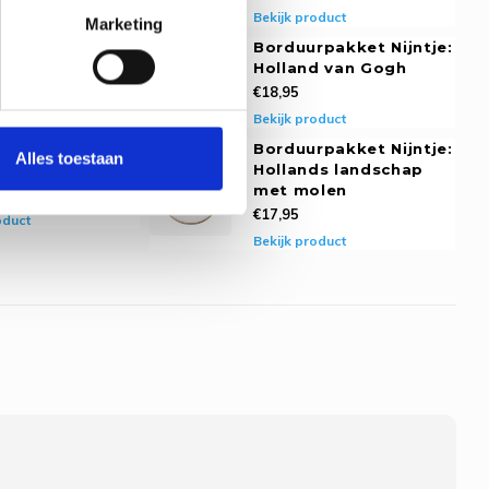
oduct
Bekijk product
Marketing
rpakket PAKO -
Borduurpakket Nijntje:
n
Holland van Gogh
€18,95
oduct
Bekijk product
rpakket Nijntje:
Borduurpakket Nijntje:
Alles toestaan
 op de fiets
Hollands landschap
met molen
€17,95
oduct
Bekijk product