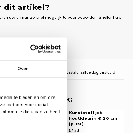
 dit artikel?
ren uw e-mail zo snel mogelijk te beantwoorden. Sneller hulp
Over
gelijk
Voor 16:00 uur besteld, zelfde dag verstuurd
 media te bieden en om ons
 misschien ook leuk:
ze partners voor social
nformatie die u aan ze heeft
rring Kunststof
Kunststoflijst
(oudroze) - 20,3
houtkleurig Ø 20 cm
(p.1st)
€7,50