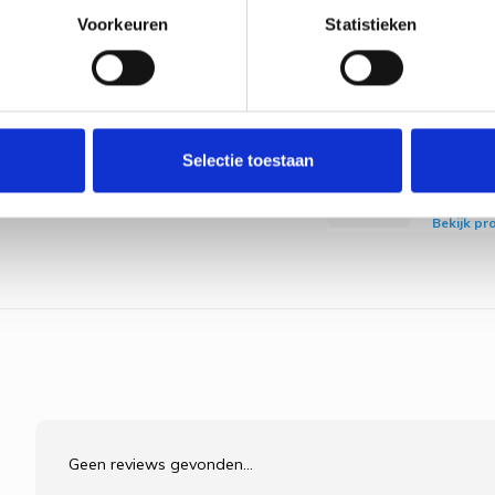
lijk altijd bij te bestellen.
Bekijk pr
Voorkeuren
Statistieken
Borduu
Unicor
€13,50
Bekijk pr
Borduu
Selectie toestaan
Holland
€19,35
Bekijk pr
Geen reviews gevonden...