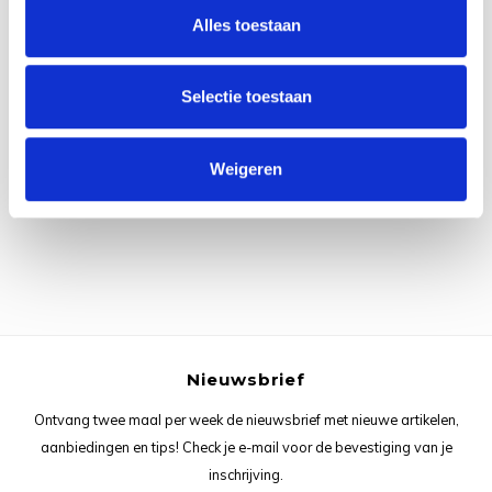
Rainb
Viola
Alles toestaan
Studi
Rainb
Viola
korti
Selectie toestaan
Rainb
Wonde
Verva
Alle reviews
Weigeren
Rainb
Wonde
Je beoordeling toevoegen
Rico M
Rico S
Kleur
Nieuwsbrief
The C
Ontvang twee maal per week de nieuwsbrief met nieuwe artikelen,
Venus 
aanbiedingen en tips! Check je e-mail voor de bevestiging van je
inschrijving.