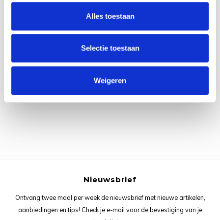
Rainb
Viola
Alles toestaan
Studi
Rainb
Viola
korti
Selectie toestaan
Rainb
Wonde
Verva
Alle reviews
Rainb
Wonde
Weigeren
Je beoordeling toevoegen
Rico M
Rico S
Kleur
The C
Nieuwsbrief
Ontvang twee maal per week de nieuwsbrief met nieuwe artikelen,
Venus 
aanbiedingen en tips! Check je e-mail voor de bevestiging van je