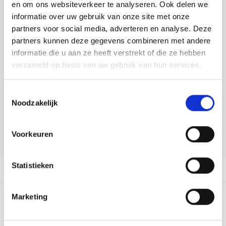
Tafelkleden voorbedrukt
Merej
Shetl
Woola
en om ons websiteverkeer te analyseren. Ook delen we
Soda 
Krein
Nalle
informatie over uw gebruik van onze site met onze
DELEN:
Tafelkleden met telpatroon
PAKO
Torin
partners voor social media, adverteren en analyse. Deze
Bekijk meer varianten:
Tiny 
Kreini
Nalle
partners kunnen deze gegevens combineren met andere
Permi
Veron
informatie die u aan ze heeft verstrekt of die ze hebben
Krein
Novit
Heeft u een vraag over dit
verzameld op basis van uw gebruik van hun services.
artikel?
Resty
Krein
Novit
Toestemmingsselectie
Onze medewerker helpt u met plezier! We proberen uw e-mail zo
Rico 
Noodzakelijk
snel mogelijk te beantwoorden. Sneller hulp nodig? Bel onze
Krein
Soint
klantenservice: 0592273685.
Rico 
Voorkeuren
Rainb
Tuuli
Stuur een e-mail
RIOLI
Rainb
Viola
Statistieken
Productomschrijving
RTO
Rainb
Viola
Marketing
Stitc
5
STERREN OP BASIS VAN
1
BEOORDELINGEN
Rainb
Viola 
1
Beoordelen
Studi