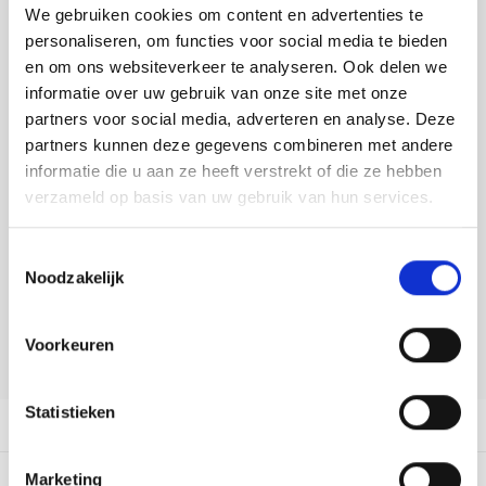
Tafelkleden voorbedrukt
Merej
Shetl
Woola
We gebruiken cookies om content en advertenties te
Toevoegen aan winkelwagen
Tiny 
Krein
Nalle
personaliseren, om functies voor social media te bieden
Buy now, pay later
Tafelkleden met telpatroon
PAKO
Torin
en om ons websiteverkeer te analyseren. Ook delen we
Kreini
Nalle
informatie over uw gebruik van onze site met onze
DELEN:
Permi
Veron
partners voor social media, adverteren en analyse. Deze
Bekijk meer varianten:
Krein
Novit
partners kunnen deze gegevens combineren met andere
Resty
informatie die u aan ze heeft verstrekt of die ze hebben
Krein
Novit
verzameld op basis van uw gebruik van hun services.
Heeft u een vraag over dit
Rico 
artikel?
Krein
Soint
Toestemmingsselectie
Onze medewerker helpt u met plezier! We proberen uw e-mail zo
Rico 
Noodzakelijk
Rainb
Tuuli
snel mogelijk te beantwoorden. Sneller hulp nodig? Bel onze
klantenservice: 0592273685.
RIOLI
Rainb
Viola
Voorkeuren
Stuur een e-mail
RTO
Rainb
Viola
Statistieken
Productomschrijving
Stitc
Rainb
Viola 
Dit vind je misschien ook leuk:
Marketing
Studi