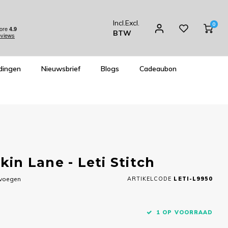
Incl.
Excl.
0
BTW
dingen
Nieuwsbrief
Blogs
Cadeaubon
n Lane - Leti Stitch
evoegen
ARTIKELCODE
LETI-L9950
1 OP VOORRAAD