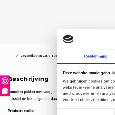
verzendkosten v.a. € 4,95, boven € 70,00 gratis (NL)
Toestemming
Deze website maakt gebruik
Beschrijving
We gebruiken cookies om cont
websiteverkeer te analyseren
9,8
Compleet pakket met voorgesorteerde borduurgarens.
media, adverteren en analys
Inclusief de benodigde borduurstof, garens, patroon, naald en besc
verstrekt of die ze hebben v
Productdetails:
Toestemmingsselectie