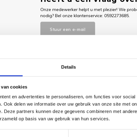
Onze medewerker helpt u met plezier! We probe
nodig? Bel onze klantenservice: 0592273685.
Stuur een e-mail
Goedgekeurd door Webwinkelkeur
betaling achteraf mo
Details
 van cookies
Dit vind je
ent en advertenties te personaliseren, om functies voor social
. Ook delen we informatie over uw gebruik van onze site met on
Pumpki
e. Deze partners kunnen deze gegevens combineren met andere i
Box - L
hrijving.
erzameld op basis van uw gebruik van hun services.
€14,60
Bekijk pr