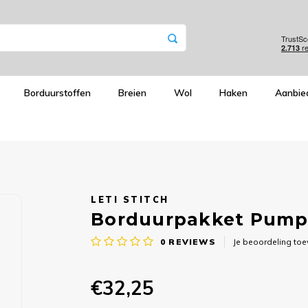
Borduurstoffen
Breien
Wol
Haken
Aanbie
LETI STITCH
Borduurpakket Pumpki
0
REVIEWS
Je beoordeling to
€32,25