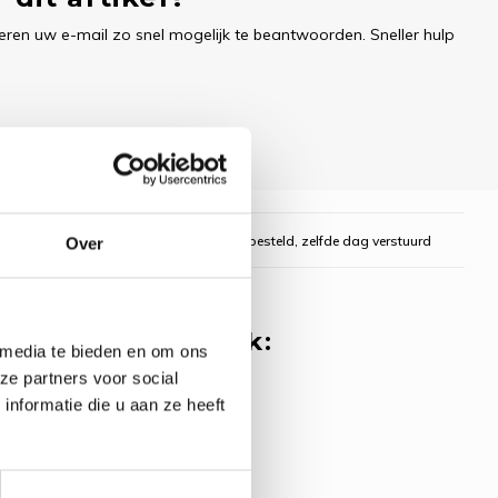
ren uw e-mail zo snel mogelijk te beantwoorden. Sneller hulp
gelijk
Voor 16:00 uur besteld, zelfde dag verstuurd
Over
 misschien ook leuk:
 media te bieden en om ons
ze partners voor social
n Lane Metallic
nformatie die u aan ze heeft
eti Stitch
oduct