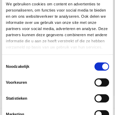
Tafelkleden voorbedrukt
Merej
Shetl
Woola
We gebruiken cookies om content en advertenties te
Tiny 
Krein
Nalle
Toevoegen aan winkelwagen
personaliseren, om functies voor social media te bieden
Buy now, pay later
Tafelkleden met telpatroon
PAKO
Torin
en om ons websiteverkeer te analyseren. Ook delen we
Kreini
Nalle
informatie over uw gebruik van onze site met onze
DELEN:
Permi
Veron
partners voor social media, adverteren en analyse. Deze
Krein
Novit
Bekijk meer varianten:
partners kunnen deze gegevens combineren met andere
Resty
informatie die u aan ze heeft verstrekt of die ze hebben
Krein
Novit
verzameld op basis van uw gebruik van hun services.
Heeft u een vraag over dit
Rico 
artikel?
Krein
Soint
Toestemmingsselectie
Rico 
Onze medewerker helpt u met plezier! We proberen uw e-mail zo
Noodzakelijk
Rainb
Tuuli
snel mogelijk te beantwoorden. Sneller hulp nodig? Bel onze
klantenservice: 0592273685.
RIOLI
Rainb
Viola
Voorkeuren
Stuur een e-mail
RTO
Rainb
Viola
Statistieken
Productomschrijving
Stitc
Rainb
Viola 
Marketing
Dit vind je misschien ook leuk:
Studi