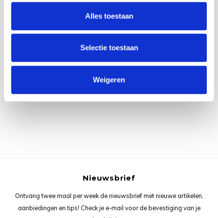
Rainb
Viola
Alles toestaan
Studi
Rainb
Viola
korti
Selectie toestaan
Rainb
Wonde
Verva
Alle reviews
Rainb
Wonde
Weigeren
Je beoordeling toevoegen
Rico M
Rico S
Kleur
The C
Nieuwsbrief
Ontvang twee maal per week de nieuwsbrief met nieuwe artikelen,
Venus 
aanbiedingen en tips! Check je e-mail voor de bevestiging van je