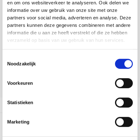
Tafelkleden voorbedrukt
Merej
Shetl
Woola
en om ons websiteverkeer te analyseren. Ook delen we
Soda 
Krein
Nalle
informatie over uw gebruik van onze site met onze
DELEN:
Tafelkleden met telpatroon
PAKO
Torin
partners voor social media, adverteren en analyse. Deze
Bekijk meer varianten:
Tiny 
Kreini
Nalle
partners kunnen deze gegevens combineren met andere
Permi
Veron
informatie die u aan ze heeft verstrekt of die ze hebben
Krein
Novit
Heeft u een vraag over dit
verzameld op basis van uw gebruik van hun services.
artikel?
Resty
Krein
Novit
Toestemmingsselectie
Onze medewerker helpt u met plezier! We proberen uw e-mail zo
Rico 
Noodzakelijk
snel mogelijk te beantwoorden. Sneller hulp nodig? Bel onze
Krein
Soint
klantenservice: 0592273685.
Rico 
Voorkeuren
Rainb
Tuuli
Stuur een e-mail
RIOLI
Rainb
Viola
Statistieken
Productomschrijving
RTO
Rainb
Viola
Marketing
Stitc
0
STERREN OP BASIS VAN
0
BEOORDELINGEN
Rainb
Viola 
0
Reviews
Studi