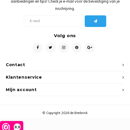
aanbiedingen en tips! Check je e-mail voor de bevestiging van je
Ancho
inschrijving.
Volg ons
Contact
Klantenservice
Mijn account
© Copyright 2026 de Breibrink
9,8