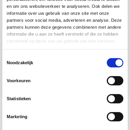
Tafelkleden voorbedrukt
Merej
Shetl
Woola
Buy now, pay later
Tiny 
Krein
Nalle
en om ons websiteverkeer te analyseren. Ook delen we
informatie over uw gebruik van onze site met onze
Tafelkleden met telpatroon
PAKO
Torin
DELEN:
partners voor social media, adverteren en analyse. Deze
Kreini
Nalle
Bekijk meer varianten:
partners kunnen deze gegevens combineren met andere
Permi
Veron
informatie die u aan ze heeft verstrekt of die ze hebben
Krein
Novit
verzameld op basis van uw gebruik van hun services.
Heeft u een vraag over dit
Resty
Krein
Novit
artikel?
Toestemmingsselectie
Rico 
Noodzakelijk
Krein
Soint
Onze medewerker helpt u met plezier! We proberen uw e-mail zo
snel mogelijk te beantwoorden. Sneller hulp nodig? Bel onze
Rico 
klantenservice: 0592273685.
Rainb
Tuuli
Voorkeuren
Stuur een e-mail
RIOLI
Rainb
Viola
Statistieken
RTO
Productomschrijving
Rainb
Viola
Stitc
Marketing
Rainb
Viola 
0
STERREN OP BASIS VAN
0
BEOORDELINGEN
Studi