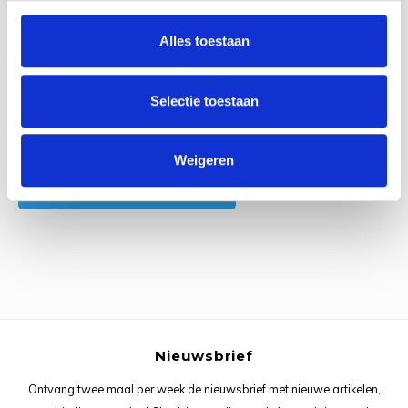
0
Reviews
Rainb
Viola
Alles toestaan
Studi
Rainb
Viola
korti
Selectie toestaan
Rainb
Wonde
Verva
Rainb
Wonde
Alle reviews
Weigeren
Je beoordeling toevoegen
Rico M
Rico S
Kleur
The C
Nieuwsbrief
Venus 
Ontvang twee maal per week de nieuwsbrief met nieuwe artikelen,