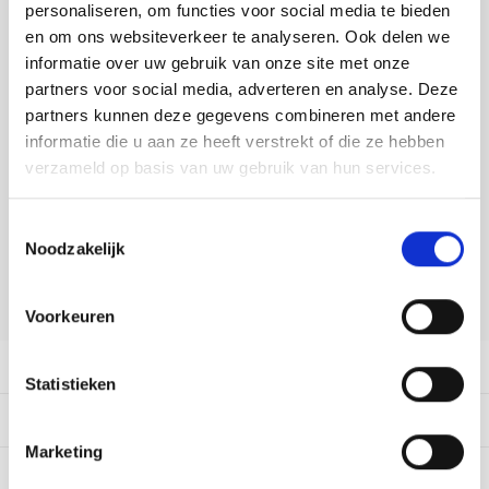
Tafelkleden voorbedrukt
Merej
Shetl
Woola
personaliseren, om functies voor social media te bieden
Tiny 
Krein
Nalle
DELEN:
en om ons websiteverkeer te analyseren. Ook delen we
Tafelkleden met telpatroon
PAKO
Torin
informatie over uw gebruik van onze site met onze
Bekijk meer varianten:
Kreini
Nalle
partners voor social media, adverteren en analyse. Deze
Permi
Veron
partners kunnen deze gegevens combineren met andere
Krein
Novit
Heeft u een vraag over dit
informatie die u aan ze heeft verstrekt of die ze hebben
artikel?
verzameld op basis van uw gebruik van hun services.
Resty
Krein
Novit
Onze medewerker helpt u met plezier! We proberen uw e-mail zo
Rico 
Toestemmingsselectie
snel mogelijk te beantwoorden. Sneller hulp nodig? Bel onze
Krein
Soint
Noodzakelijk
klantenservice: 0592273685.
Rico 
Rainb
Tuuli
Stuur een e-mail
Voorkeuren
RIOLI
Rainb
Viola
Productomschrijving
RTO
Statistieken
Rainb
Viola
Dit vind je misschien ook leuk:
Stitc
Rainb
Viola 
Marketing
Studi
0
STERREN OP BASIS VAN
0
BEOORDELINGEN