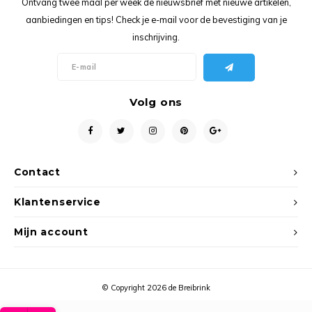
Ontvang twee maal per week de nieuwsbrief met nieuwe artikelen,
Ancho
aanbiedingen en tips! Check je e-mail voor de bevestiging van je
inschrijving.
Volg ons
Contact
Klantenservice
Mijn account
© Copyright 2026 de Breibrink