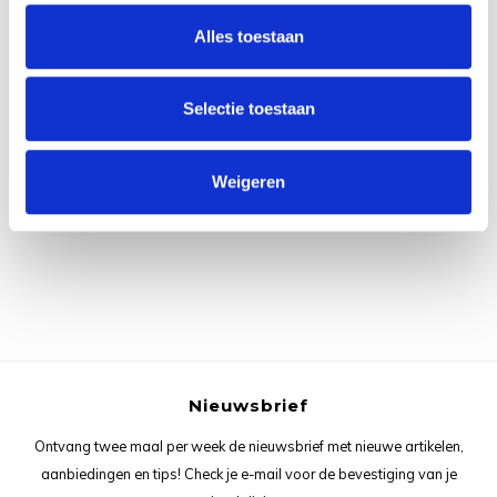
Rainb
Viola
Alles toestaan
Studi
Rainb
Viola
korti
Selectie toestaan
Rainb
Wonde
Verva
Alle reviews
Rainb
Wonde
Weigeren
Je beoordeling toevoegen
Rico M
Rico S
Kleur
The C
Nieuwsbrief
Ontvang twee maal per week de nieuwsbrief met nieuwe artikelen,
Venus 
aanbiedingen en tips! Check je e-mail voor de bevestiging van je