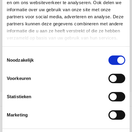
Tafelkleden voorbedrukt
Merej
Shetl
Woola
en om ons websiteverkeer te analyseren. Ook delen we
Soda 
Krein
Nalle
informatie over uw gebruik van onze site met onze
DELEN:
Tafelkleden met telpatroon
PAKO
Torin
partners voor social media, adverteren en analyse. Deze
Bekijk meer varianten:
Tiny 
Kreini
Nalle
partners kunnen deze gegevens combineren met andere
Permi
Veron
informatie die u aan ze heeft verstrekt of die ze hebben
Krein
Novit
Heeft u een vraag over dit
verzameld op basis van uw gebruik van hun services.
artikel?
Resty
Krein
Novit
Toestemmingsselectie
Onze medewerker helpt u met plezier! We proberen uw e-mail zo
Rico 
Noodzakelijk
snel mogelijk te beantwoorden. Sneller hulp nodig? Bel onze
Krein
Soint
klantenservice: 0592273685.
Rico 
Voorkeuren
Rainb
Tuuli
Stuur een e-mail
RIOLI
Rainb
Viola
Statistieken
Productomschrijving
RTO
Rainb
Viola
Marketing
Stitc
0
STERREN OP BASIS VAN
0
BEOORDELINGEN
Rainb
Viola 
0
Reviews
Studi