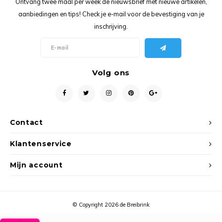
Ontvang twee maal per week de nieuwsbrief met nieuwe artikelen,
Ancho
aanbiedingen en tips! Check je e-mail voor de bevestiging van je
inschrijving.
Volg ons
Contact
Klantenservice
Mijn account
© Copyright 2026 de Breibrink