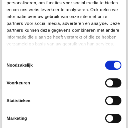
Tafelkleden voorbedrukt
Merej
Shetl
Woola
personaliseren, om functies voor social media te bieden
Soda 
Krein
Nalle
DELEN:
en om ons websiteverkeer te analyseren. Ook delen we
Tafelkleden met telpatroon
PAKO
Torin
informatie over uw gebruik van onze site met onze
Bekijk meer varianten:
Tiny 
Kreini
Nalle
partners voor social media, adverteren en analyse. Deze
Permi
Veron
partners kunnen deze gegevens combineren met andere
Krein
Novit
Heeft u een vraag over dit
informatie die u aan ze heeft verstrekt of die ze hebben
artikel?
verzameld op basis van uw gebruik van hun services.
Resty
Krein
Novit
Onze medewerker helpt u met plezier! We proberen uw e-mail zo
Rico 
Toestemmingsselectie
snel mogelijk te beantwoorden. Sneller hulp nodig? Bel onze
Krein
Soint
Noodzakelijk
klantenservice: 0592273685.
Rico 
Rainb
Tuuli
Stuur een e-mail
Voorkeuren
RIOLI
Rainb
Viola
Productomschrijving
RTO
Statistieken
Rainb
Viola
Dit vind je misschien ook leuk:
Stitc
Rainb
Viola 
Marketing
Studi
0
STERREN OP BASIS VAN
0
BEOORDELINGEN