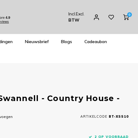
Incl.
Excl.
0
BTW
dingen
Nieuwsbrief
Blogs
Cadeaubon
Swannell - Country House -
evoegen
ARTIKELCODE
BT-XSS10
2 OP VOORRAAD