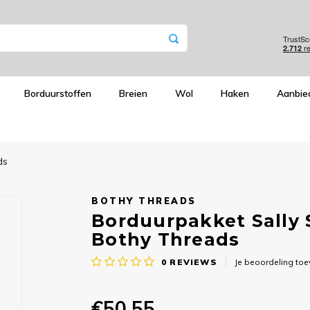
Borduurstoffen
Breien
Wol
Haken
Aanbie
ds
BOTHY THREADS
Borduurpakket Sally 
Bothy Threads
0
REVIEWS
Je beoordeling to
€50,55