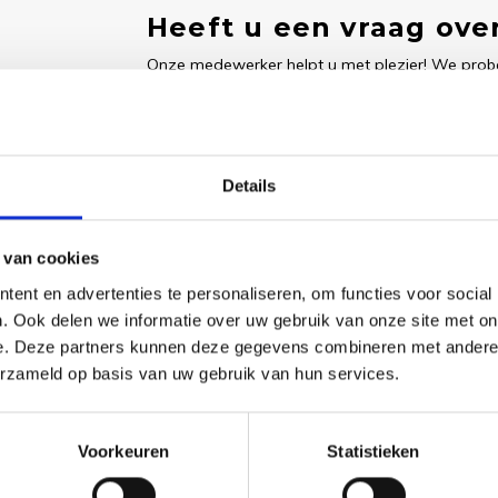
Heeft u een vraag over
Onze medewerker helpt u met plezier! We probe
nodig? Bel onze klantenservice: 0592273685.
Stuur een e-mail
Details
 van cookies
Goedgekeurd door Webwinkelkeur
betaling achteraf mo
ent en advertenties te personaliseren, om functies voor social
. Ook delen we informatie over uw gebruik van onze site met on
e. Deze partners kunnen deze gegevens combineren met andere i
Dit vind je
erzameld op basis van uw gebruik van hun services.
Borduu
Swanne
Voorkeuren
Statistieken
Eve - 
€50,55