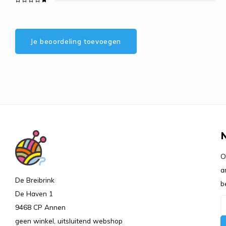
Je beoordeling toevoegen
O
a
De Breibrink
b
De Haven 1
9468 CP Annen
geen winkel, uitsluitend webshop