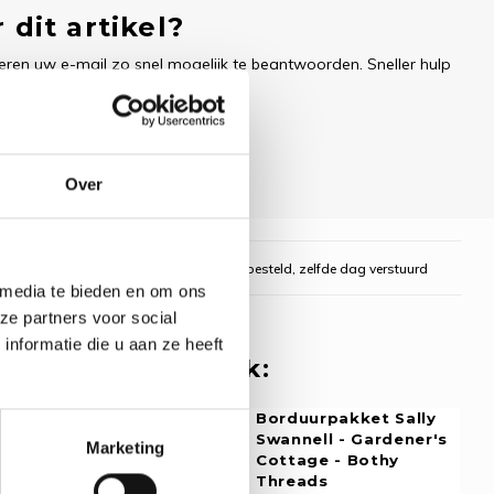
 dit artikel?
ren uw e-mail zo snel mogelijk te beantwoorden. Sneller hulp
Over
gelijk
Voor 16:00 uur besteld, zelfde dag verstuurd
 media te bieden en om ons
ze partners voor social
nformatie die u aan ze heeft
 misschien ook leuk:
rpakket Sally
Borduurpakket Sally
ll - Christmas
Swannell - Gardener's
Marketing
Bothy Threads
Cottage - Bothy
Threads