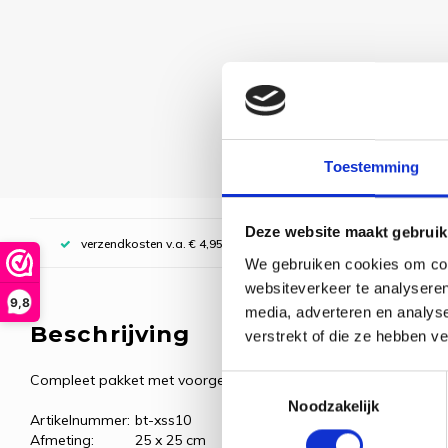
Toestemming
Deze website maakt gebruik
verzendkosten v.a. € 4,95, boven € 70,00 gratis (NL)
We gebruiken cookies om cont
websiteverkeer te analyseren
9,8
media, adverteren en analys
Beschrijving
verstrekt of die ze hebben v
Compleet pakket met voorgesorteerde borduurgarens.
Toestemmingsselectie
Noodzakelijk
Artikelnummer:
bt-xss10
Afmeting:
25 x 25 cm