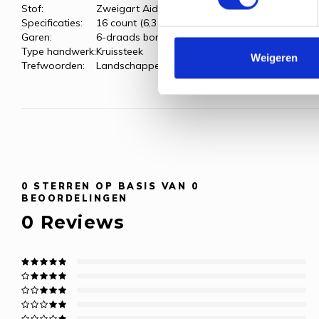
Stof:
Zweigart Aida, licht blauw
Specificaties:
16 count (6,3 kr/cm)
Garen:
6-draads borduurgaren
Type handwerk:
Kruissteek
Weigeren
Trefwoorden:
Landschappen & huizen
0
STERREN OP BASIS VAN
0
BEOORDELINGEN
0
Reviews