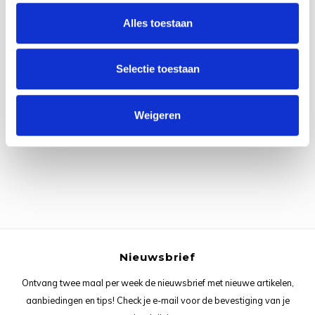
Rainb
Viola
Alles toestaan
Studi
Rainb
Viola
korti
Selectie toestaan
Rainb
Wonde
Verva
Alle reviews
Rainb
Wonde
Weigeren
Je beoordeling toevoegen
Rico M
Rico S
Kleur
The C
Nieuwsbrief
Ontvang twee maal per week de nieuwsbrief met nieuwe artikelen,
Venus 
aanbiedingen en tips! Check je e-mail voor de bevestiging van je