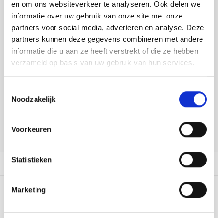
Tafelkleden voorbedrukt
Merej
Shetl
Woola
en om ons websiteverkeer te analyseren. Ook delen we
Soda 
Krein
Nalle
informatie over uw gebruik van onze site met onze
DELEN:
Tafelkleden met telpatroon
PAKO
Torin
partners voor social media, adverteren en analyse. Deze
Bekijk meer varianten:
Tiny 
Kreini
Nalle
partners kunnen deze gegevens combineren met andere
Permi
Veron
informatie die u aan ze heeft verstrekt of die ze hebben
Krein
Novit
Heeft u een vraag over dit
verzameld op basis van uw gebruik van hun services.
artikel?
Resty
Krein
Novit
Toestemmingsselectie
Onze medewerker helpt u met plezier! We proberen uw e-mail zo
Rico 
Noodzakelijk
snel mogelijk te beantwoorden. Sneller hulp nodig? Bel onze
Krein
Soint
klantenservice: 0592273685.
Rico 
Voorkeuren
Rainb
Tuuli
Stuur een e-mail
RIOLI
Rainb
Viola
Statistieken
Productomschrijving
RTO
Rainb
Viola
Marketing
Stitc
0
STERREN OP BASIS VAN
0
BEOORDELINGEN
Rainb
Viola 
0
Reviews
Studi