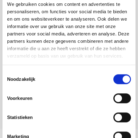
VERZONDEN.
Tafelkleden voorbedrukt
Merej
Shetl
Woola
We gebruiken cookies om content en advertenties te
Tiny 
Krein
Nalle
personaliseren, om functies voor social media te bieden
Tafelkleden met telpatroon
PAKO
Torin
en om ons websiteverkeer te analyseren. Ook delen we
Toevoegen aan winkelwagen
Kreini
Nalle
informatie over uw gebruik van onze site met onze
Buy now, pay later
Permi
Veron
partners voor social media, adverteren en analyse. Deze
Krein
Novit
partners kunnen deze gegevens combineren met andere
DELEN:
Resty
informatie die u aan ze heeft verstrekt of die ze hebben
Bekijk meer varianten:
Krein
Novit
verzameld op basis van uw gebruik van hun services.
Rico 
Krein
Soint
Heeft u een vraag over dit
Toestemmingsselectie
Rico 
Noodzakelijk
artikel?
Rainb
Tuuli
Onze medewerker helpt u met plezier! We proberen uw e-mail zo
RIOLI
Rainb
Viola
snel mogelijk te beantwoorden. Sneller hulp nodig? Bel onze
Voorkeuren
klantenservice: 0592273685.
RTO
Rainb
Viola
Stuur een e-mail
Statistieken
Stitc
Rainb
Viola 
Productomschrijving
Marketing
Studi