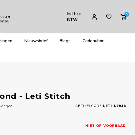
Incl.
Excl.
0
BTW
dingen
Nieuwsbrief
Blogs
Cadeaubon
nd - Leti Stitch
evoegen
ARTIKELCODE
LETI-L9948
NIET OP VOORRAAD