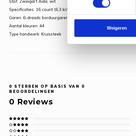
Stof: Zweigart Aida, wit
Specificaties: 16 count (6,3 kr/cm)
Garen: 6-draads borduurgaren
Aantal kleuren: 44
Weigeren
Type handwerk: Kruissteek
0
STERREN OP BASIS VAN
0
BEOORDELINGEN
0
Reviews