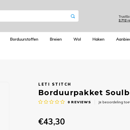
Borduurstoffen
Breien
Wol
Haken
Aanbie
LETI STITCH
Borduurpakket Soulbo
0
REVIEWS
Je beoordeling to
€43,30