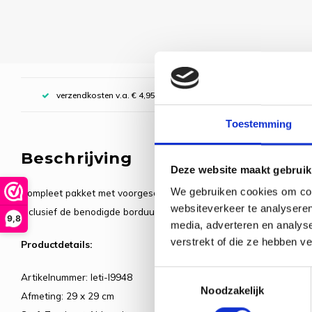
verzendkosten v.a. € 4,95, boven € 70,00 gratis (NL)
Toestemming
Beschrijving
Deze website maakt gebruik
We gebruiken cookies om cont
Compleet pakket met voorgesorteerde borduurgarens.
websiteverkeer te analyseren
Inclusief de benodigde borduurstof, garens, patroon, naald en besc
9,8
media, adverteren en analys
verstrekt of die ze hebben v
Productdetails:
Toestemmingsselectie
Artikelnummer: leti-l9948
Noodzakelijk
Afmeting: 29 x 29 cm