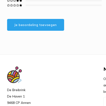
Je beoordeling toevoegen
O
a
De Breibrink
b
De Haven 1
9468 CP Annen