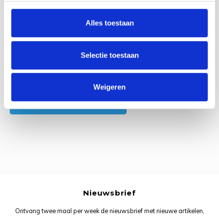
0
Reviews
Rainb
Viola
Alles toestaan
Studi
Rainb
Viola
korti
Rainb
Wonde
Selectie toestaan
Verva
Rainb
Wonde
Alle reviews
Weigeren
Rico M
Je beoordeling toevoegen
Rico S
Kleur
The C
Nieuwsbrief
Venus 
Ontvang twee maal per week de nieuwsbrief met nieuwe artikelen,