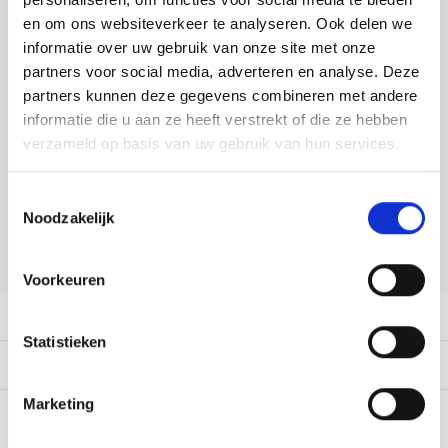
Tafelkleden voorbedrukt
Merej
Shetl
Woola
DELEN:
Soda 
Krein
Nalle
en om ons websiteverkeer te analyseren. Ook delen we
Bekijk meer varianten:
informatie over uw gebruik van onze site met onze
Tafelkleden met telpatroon
PAKO
Torin
Tiny 
Kreini
Nalle
partners voor social media, adverteren en analyse. Deze
partners kunnen deze gegevens combineren met andere
Permi
Veron
Heeft u een vraag over dit
Krein
Novit
informatie die u aan ze heeft verstrekt of die ze hebben
artikel?
verzameld op basis van uw gebruik van hun services.
Resty
Krein
Novit
Onze medewerker helpt u met plezier! We proberen uw e-mail zo
snel mogelijk te beantwoorden. Sneller hulp nodig? Bel onze
Toestemmingsselectie
Rico 
klantenservice: 0592273685.
Krein
Soint
Noodzakelijk
Stuur een e-mail
Rico 
Rainb
Tuuli
Voorkeuren
RIOLI
Rainb
Viola
Productomschrijving
Statistieken
RTO
Rainb
Viola
Dit vind je misschien ook leuk:
Stitc
Marketing
Rainb
Viola 
0
STERREN OP BASIS VAN
0
BEOORDELINGEN
Studi