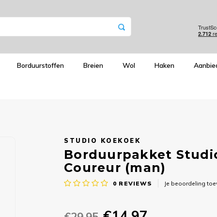
Borduurstoffen
Breien
Wol
Haken
Aanbie
STUDIO KOEKOEK
Borduurpakket Studio
Coureur (man)
0
REVIEWS
Je beoordeling to
€14,97
€29,95