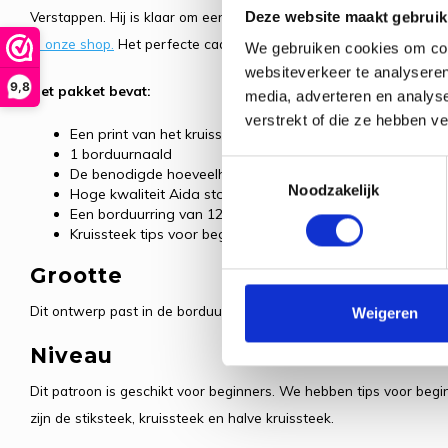
Deze website maakt gebruik
Verstappen. Hij is klaar om een race te winnen!
Je kan ook een vr
in onze shop.
Het perfecte cadeautje voor een F1 fan.
We gebruiken cookies om cont
websiteverkeer te analyseren
9,8
Het pakket bevat:
media, adverteren en analys
verstrekt of die ze hebben v
Een print van het kruissteek patroon
1 borduurnaald
Toestemmingsselectie
De benodigde hoeveelheid DMC borduurgaren
Noodzakelijk
Hoge kwaliteit Aida stof
Een borduurring van 12,5 cm (5 inch)
Kruissteek tips voor beginners (in het Engels en Nederlan
Grootte
Dit ontwerp past in de borduurring van ca. 12,5 cm (5 inch) die in 
Weigeren
Niveau
Dit patroon is geschikt voor beginners. We hebben tips voor beg
zijn de stiksteek, kruissteek en halve kruissteek.