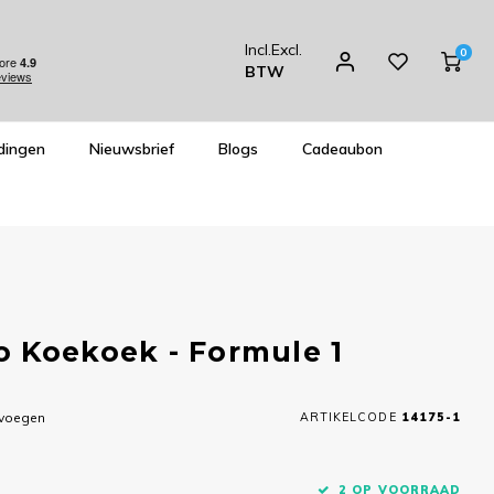
Incl.
Excl.
0
BTW
dingen
Nieuwsbrief
Blogs
Cadeaubon
 Koekoek - Formule 1
evoegen
ARTIKELCODE
14175-1
2 OP VOORRAAD