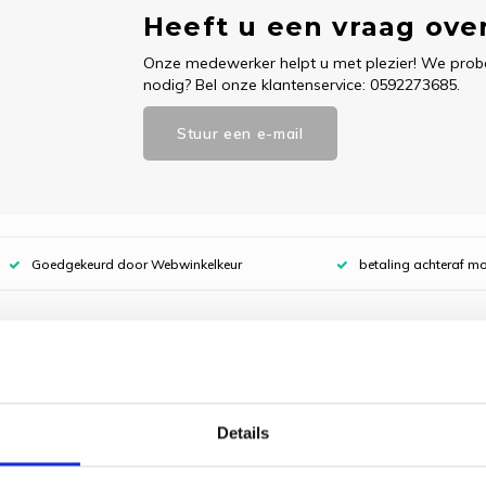
Heeft u een vraag over
Onze medewerker helpt u met plezier! We probe
nodig? Bel onze klantenservice: 0592273685.
Stuur een e-mail
Goedgekeurd door Webwinkelkeur
betaling achteraf mo
Dit vind je
Borduu
Koekoe
Details
Coureu
roon is geinspireerd door Max
€1
€29,95