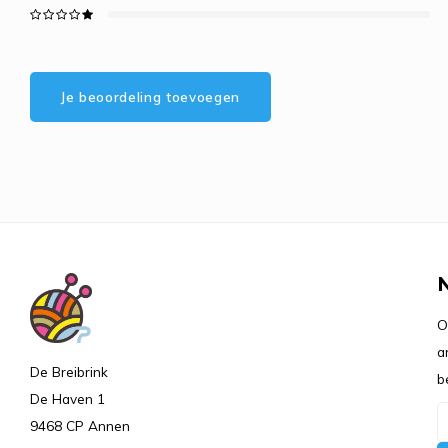
Je beoordeling toevoegen
O
a
De Breibrink
b
De Haven 1
9468 CP Annen