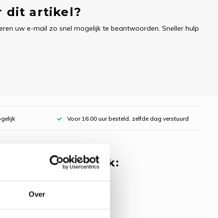
 dit artikel?
ren uw e-mail zo snel mogelijk te beantwoorden. Sneller hulp
gelijk
Voor 16:00 uur besteld, zelfde dag verstuurd
 misschien ook leuk:
rpakket Studio
k - Formule 1
Over
r (vrouw)
4,97