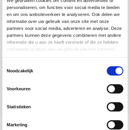
We gebruiken cookies om content en advertenties te
Tafelkleden voorbedrukt
Merej
Shetl
Woola
Soda 
Krein
Nalle
personaliseren, om functies voor social media te bieden
Toevoegen aan winkelwagen
en om ons websiteverkeer te analyseren. Ook delen we
Tafelkleden met telpatroon
PAKO
Torin
Tiny 
Kreini
Nalle
Buy now, pay later
informatie over uw gebruik van onze site met onze
partners voor social media, adverteren en analyse. Deze
Permi
Veron
DELEN:
Krein
Novit
partners kunnen deze gegevens combineren met andere
Bekijk meer varianten:
informatie die u aan ze heeft verstrekt of die ze hebben
Resty
Krein
Novit
verzameld op basis van uw gebruik van hun services.
Rico 
Heeft u een vraag over dit
Krein
Soint
Toestemmingsselectie
artikel?
Noodzakelijk
Rico 
Rainb
Tuuli
Onze medewerker helpt u met plezier! We proberen uw e-mail zo
snel mogelijk te beantwoorden. Sneller hulp nodig? Bel onze
RIOLI
Voorkeuren
klantenservice: 0592273685.
Rainb
Viola
RTO
Stuur een e-mail
Rainb
Viola
Statistieken
Stitc
Rainb
Viola 
Productomschrijving
Marketing
Studi